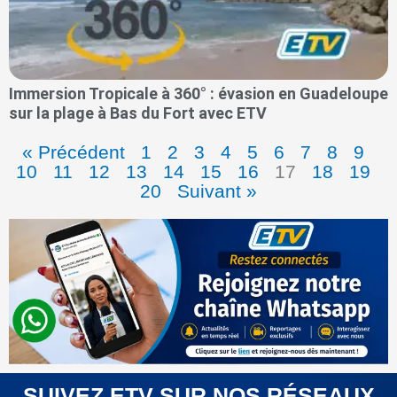
Immersion Tropicale à 360° : évasion en Guadeloupe
sur la plage à Bas du Fort avec ETV
« Précédent
1
2
3
4
5
6
7
8
9
10
11
12
13
14
15
16
17
18
19
20
Suivant »
SUIVEZ ETV SUR NOS RÉSEAUX