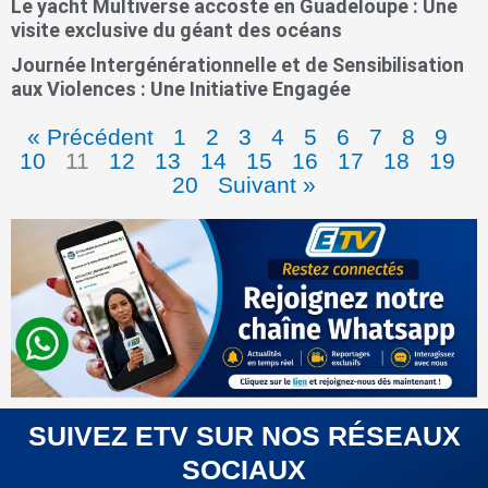
Le yacht Multiverse accoste en Guadeloupe : Une
visite exclusive du géant des océans
Journée Intergénérationnelle et de Sensibilisation
aux Violences : Une Initiative Engagée
« Précédent
1
2
3
4
5
6
7
8
9
10
11
12
13
14
15
16
17
18
19
20
Suivant »
SUIVEZ ETV SUR NOS RÉSEAUX
SOCIAUX