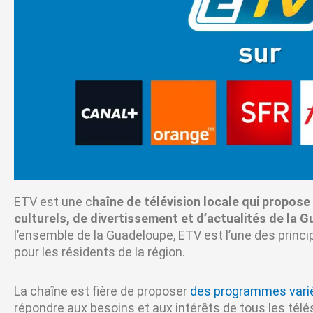
ETV est une c
haîne de télévision locale qui propos
culturels, de divertissement et d’actualités de la 
l’ensemble de la Guadeloupe, ETV est l’une des princi
pour les résidents de la région.
La chaîne est fière de proposer
des programmes vari
répondre aux besoins et aux intérêts de tous les té