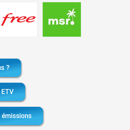
s ?
t ETV
 émissions