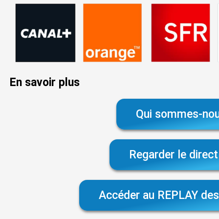
En savoir plus
Qui sommes-nou
Regarder le direc
Accéder au REPLAY des