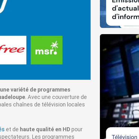
e une variété de programmes
Guadeloupe
. Avec une couverture de
pales chaînes de télévision locales
és
et de
haute qualité en HD
pour
léspectateurs. Les programmes