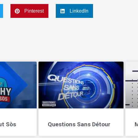
Pinterest
LinkedIn
ut Sòs
Questions Sans Détour
M