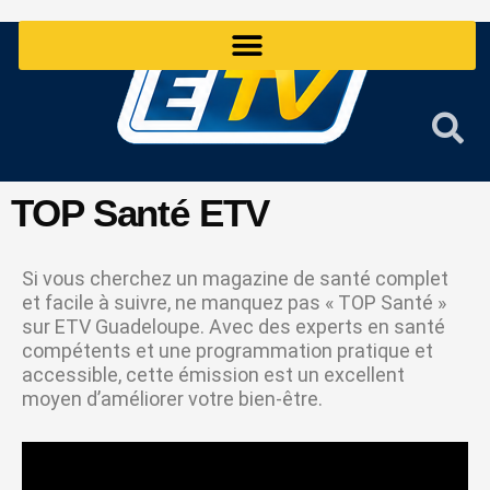
Aller
au
contenu
TOP Santé ETV
Si vous cherchez un magazine de santé complet
et facile à suivre, ne manquez pas « TOP Santé »
sur ETV Guadeloupe. Avec des experts en santé
compétents et une programmation pratique et
accessible, cette émission est un excellent
moyen d’améliorer votre bien-être.