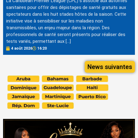
La Caribbean Premier League (CPL) s'associe aux autorités
sanitaires pour offrir des dépistages de santé gratuits aux
spectateurs dans les huit stades hôtes de la saison. Cette
initiative vise à sensibiliser sur les maladies non
transmissibles, un enjeu majeur dans la région. Des
professionnels de santé seront présents pour réaliser des
tests variés, permettant aux […]
4 août 2026
16:20
News suivantes