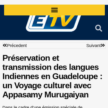
Aller
au
contenu
Précédent
Sui
Précedent
Suivant
Préservation et
transmission des langues
Indiennes en Guadeloupe :
un Voyage culturel avec
Appasamy Murugaiyan
Dans le cadre d’une émission spéciale de