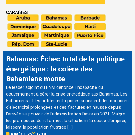
CARAÏBES
Bahamas: Échec total de la politique
énergétique : la colère des
Bahamiens monte
Le leader adjoint du FNM dénonce l'incapacité du
gouvernement à gérer la crise énergétique aux Bahamas. Les
Bahamiens et les petites entreprises subissent des coupures
d'électricité prolongées et des factures en hausse depuis
l'arrivée au pouvoir de l'administration Davis en 2021. Malgré
les promesses de réformes, la situation n'a cessé d'empirer,
laissant la population frustrée […]
4 août 2026
17:10