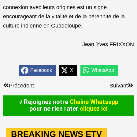
connexion avec leurs origines est un signe
encourageant de la vitalité et de la pérennité de la
culture indienne en Guadeloupe.
Jean-Yves FRIXXON
Facebook
X
WhatsApp
Précédent
Sui
Précedent
Suivant
√ Rejoignez notre
Chaîne Whatsapp
pour ne rien rater
cliquez ici
BREAKING NEWS ETV