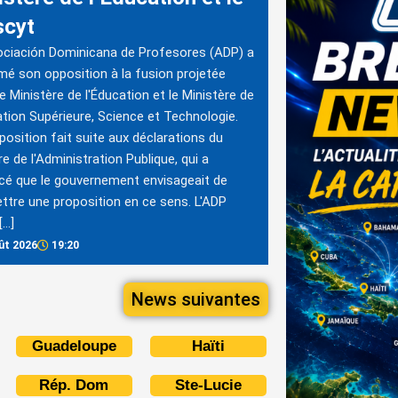
cyt
ciación Dominicana de Profesores (ADP) a
rmé son opposition à la fusion projetée
le Ministère de l'Éducation et le Ministère de
ation Supérieure, Science et Technologie.
position fait suite aux déclarations du
re de l'Administration Publique, qui a
é que le gouvernement envisageait de
tre une proposition en ce sens. L'ADP
[…]
ût 2026
19:20
News suivantes
Guadeloupe
Haïti
Rép. Dom
Ste-Lucie