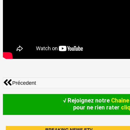
Précédent
Précedent
√ Rejoignez notre
Chaîne
pour ne rien rater
cli
BREAKING NEWS ETV