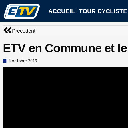
Aller
au
ACCUEIL
TOUR CYCLISTE
contenu
Précédent
Précedent
ETV en Commune et le
4 octobre 2019