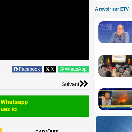
A revoir sur ETV
Facebook
X
WhatsApp
Suivant
Suivant
 Whatsapp
quez ici
CARAÏBES