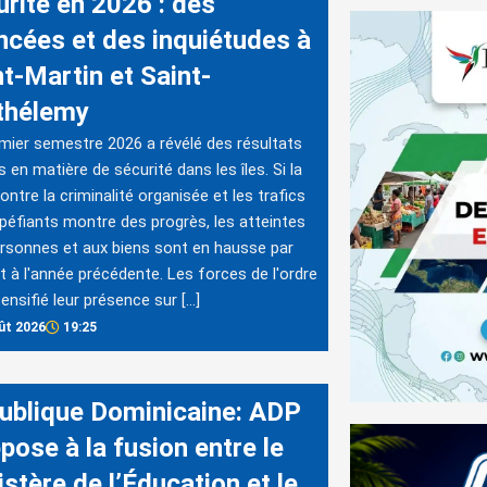
urité en 2026 : des
ncées et des inquiétudes à
nt-Martin et Saint-
thélemy
mier semestre 2026 a révélé des résultats
s en matière de sécurité dans les îles. Si la
contre la criminalité organisée et les trafics
péfiants montre des progrès, les atteintes
rsonnes et aux biens sont en hausse par
t à l'année précédente. Les forces de l'ordre
tensifié leur présence sur […]
ût 2026
19:25
ublique Dominicaine: ADP
pose à la fusion entre le
stère de l’Éducation et le