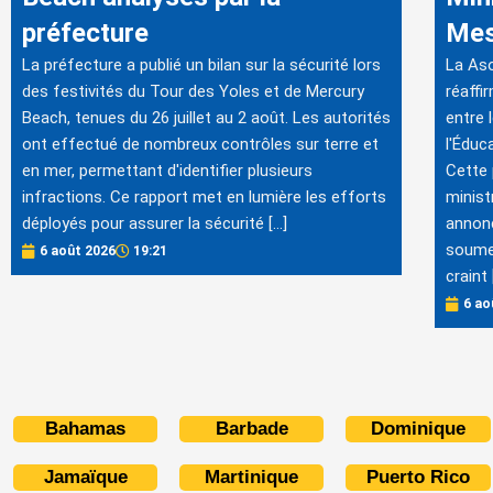
préfecture
Mes
La préfecture a publié un bilan sur la sécurité lors
La Aso
des festivités du Tour des Yoles et de Mercury
réaffi
Beach, tenues du 26 juillet au 2 août. Les autorités
entre 
ont effectué de nombreux contrôles sur terre et
l'Éduc
en mer, permettant d'identifier plusieurs
Cette 
infractions. Ce rapport met en lumière les efforts
minist
déployés pour assurer la sécurité […]
annonc
soumet
6 août 2026
19:21
craint 
6 ao
Bahamas
Barbade
Dominique
Jamaïque
Martinique
Puerto Rico