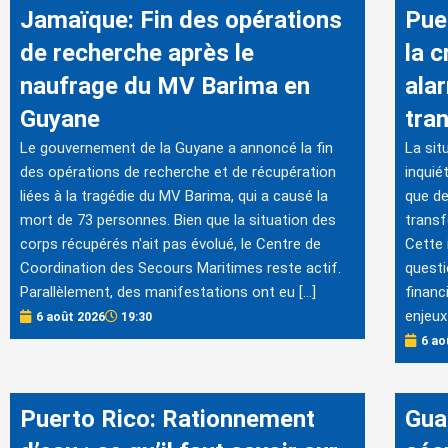
Jamaïque: Fin des opérations
Pue
de recherche après le
la c
naufrage du MV Barima en
ala
Guyane
tra
Le gouvernement de la Guyane a annoncé la fin
La sit
des opérations de recherche et de récupération
inquiét
liées à la tragédie du MV Barima, qui a causé la
que de
mort de 73 personnes. Bien que la situation des
transf
corps récupérés n'ait pas évolué, le Centre de
Cette 
Coordination des Secours Maritimes reste actif.
questi
Parallèlement, des manifestations ont eu […]
financ
enjeux
6 août 2026
19:30
6 ao
Puerto Rico: Rationnement
Gua