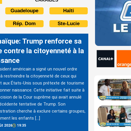
Guadeloupe
Haïti
Rép. Dom
Ste-Lucie
aïque: Trump renforce sa
e contre la citoyenneté à la
ssance
sident américain a signé un nouvel ordre
 à restreindre la citoyenneté de ceux qui
t aux États-Unis sous prétexte de tourisme
onner naissance. Cette initiative fait suite à
cision de la Cour suprême qui avait annulé
écédente tentative de Trump. Son
stration cherche à exclure certains groupes,
ment les enfants […]
ût 2026
19:35