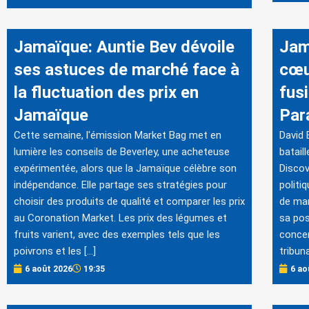
Jamaïque: Auntie Bev dévoile
Jam
ses astuces de marché face à
cœu
la fluctuation des prix en
fus
Jamaïque
Par
Cette semaine, l'émission Market Bag met en
David 
lumière les conseils de Beverley, une acheteuse
batail
expérimentée, alors que la Jamaïque célèbre son
Discov
indépendance. Elle partage ses stratégies pour
politi
choisir des produits de qualité et comparer les prix
de mar
au Coronation Market. Les prix des légumes et
sa pos
fruits varient, avec des exemples tels que les
concer
poivrons et les […]
tribuna
6 août 2026
19:35
6 ao