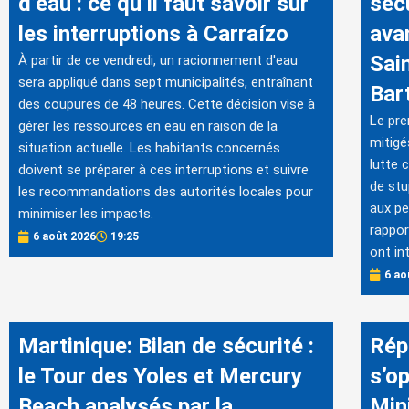
d’eau : ce qu’il faut savoir sur
séc
les interruptions à Carraízo
ava
Sai
À partir de ce vendredi, un racionnement d'eau
sera appliqué dans sept municipalités, entraînant
Bar
des coupures de 48 heures. Cette décision vise à
Le pre
gérer les ressources en eau en raison de la
mitigé
situation actuelle. Les habitants concernés
lutte 
doivent se préparer à ces interruptions et suivre
de stu
les recommandations des autorités locales pour
aux pe
minimiser les impacts.
rappor
6 août 2026
19:25
ont in
6 ao
Martinique: Bilan de sécurité :
Rép
le Tour des Yoles et Mercury
s’op
Beach analysés par la
Mini