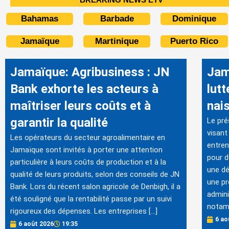
Bahamas
Barbade
Dominique
Jamaïque
Martinique
Puerto Rico
Jamaïque: Agribusiness : JN
Jam
Bank exhorte les acteurs à
lutt
maîtriser leurs coûts et à
nai
garantir la qualité
Le pré
visant
Les opérateurs du secteur agroalimentaire en
entren
Jamaïque sont invités à porter une attention
pour d
particulière à leurs coûts de production et à la
une dé
qualité de leurs produits, selon des conseils de JN
une pr
Bank. Lors du récent salon agricole de Denbigh, il a
admini
été souligné que la rentabilité passe par un suivi
notam
rigoureux des dépenses. Les entreprises […]
6 ao
6 août 2026
19:35