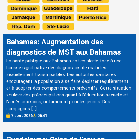
Bahamas: Augmentation des
diagnostics de MST aux Bahamas
La santé publique aux Bahamas est en alerte face à une
hausse significative des diagnostics de maladies
sexuellement transmissibles. Les autorités sanitaires
encouragent la population à se faire dépister régulièrement
et à adopter des comportements préventifs. Cette situation
soulève des préoccupations quant à l'éducation sexuelle et
l'accès aux soins, notamment pour les jeunes. Des
campagnes […]
7 août 2026
06:41