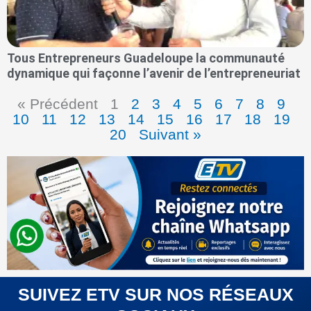
Tous Entrepreneurs Guadeloupe la communauté
dynamique qui façonne l’avenir de l’entrepreneuriat
« Précédent
1
2
3
4
5
6
7
8
9
10
11
12
13
14
15
16
17
18
19
20
Suivant »
SUIVEZ ETV SUR NOS RÉSEAUX