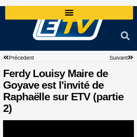
Aller
au
contenu
Précédent
Sui
Précedent
Suivant
Ferdy Louisy Maire de
Goyave est l'invité de
Raphaëlle sur ETV (partie
2)