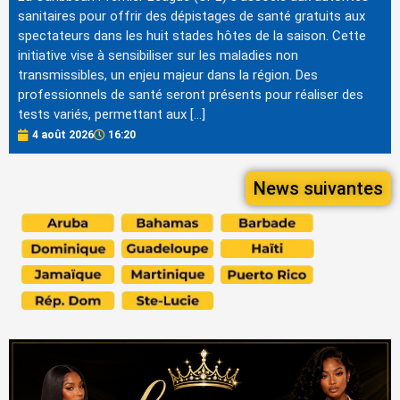
sanitaires pour offrir des dépistages de santé gratuits aux
spectateurs dans les huit stades hôtes de la saison. Cette
initiative vise à sensibiliser sur les maladies non
transmissibles, un enjeu majeur dans la région. Des
professionnels de santé seront présents pour réaliser des
tests variés, permettant aux […]
4 août 2026
16:20
News suivantes