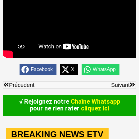
Facebook
X
WhatsApp
Précédent
Sui
Précedent
Suivant
√ Rejoignez notre
Chaîne Whatsapp
pour ne rien rater
cliquez ici
BREAKING NEWS ETV