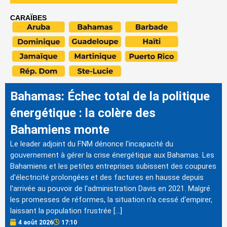
CARAÏBES
Bahamas: Échec total de la politique
énergétique : la colère des
Bahamiens monte
Le leader adjoint du FNM dénonce l'incapacité du
gouvernement à gérer la crise énergétique aux Bahamas. Les
Bahamiens et les petites entreprises subissent des coupures
d'électricité prolongées et des factures en hausse depuis
l'arrivée au pouvoir de l'administration Davis en 2021. Malgré
les promesses de réformes, la situation n'a cessé d'empirer,
laissant la population frustrée […]
4 août 2026
17:10