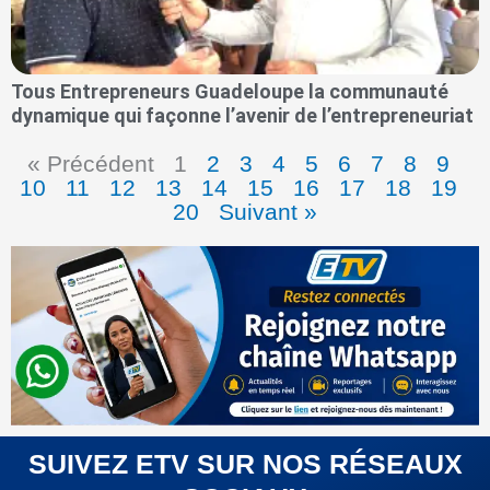
Tous Entrepreneurs Guadeloupe la communauté
dynamique qui façonne l’avenir de l’entrepreneuriat
« Précédent
1
2
3
4
5
6
7
8
9
10
11
12
13
14
15
16
17
18
19
20
Suivant »
SUIVEZ ETV SUR NOS RÉSEAUX