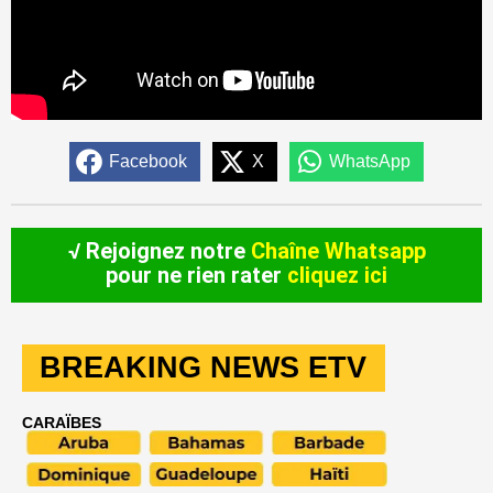
Facebook
X
WhatsApp
√ Rejoignez notre
Chaîne Whatsapp
pour ne rien rater
cliquez ici
BREAKING NEWS ETV
CARAÏBES