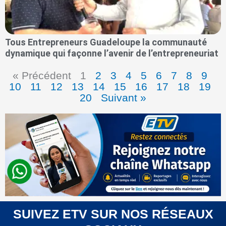
Tous Entrepreneurs Guadeloupe la communauté
dynamique qui façonne l’avenir de l’entrepreneuriat
« Précédent
1
2
3
4
5
6
7
8
9
10
11
12
13
14
15
16
17
18
19
20
Suivant »
SUIVEZ ETV SUR NOS RÉSEAUX