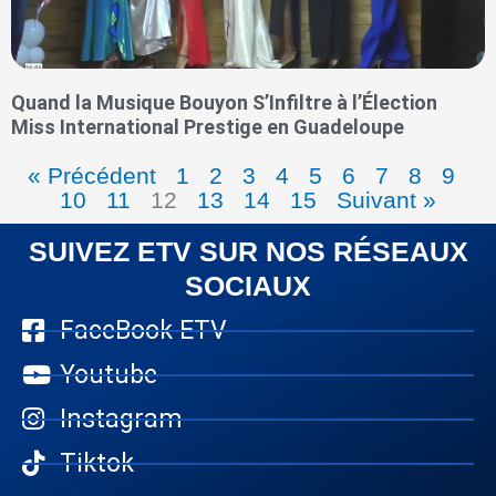
Quand la Musique Bouyon S’Infiltre à l’Élection
Miss International Prestige en Guadeloupe
« Précédent
1
2
3
4
5
6
7
8
9
10
11
12
13
14
15
Suivant »
SUIVEZ ETV SUR NOS RÉSEAUX
SOCIAUX
FaceBook ETV
Youtube
Instagram
Tiktok