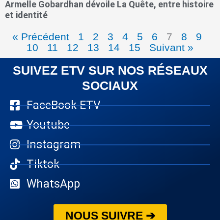
Armelle Gobardhan dévoile La Quête, entre histoire
et identité
« Précédent
1
2
3
4
5
6
7
8
9
10
11
12
13
14
15
Suivant »
SUIVEZ ETV SUR NOS RÉSEAUX
SOCIAUX
FaceBook ETV
Youtube
Instagram
Tiktok
WhatsApp
NOUS SUIVRE ➔