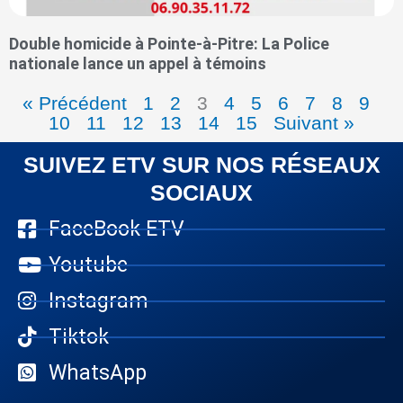
Double homicide à Pointe-à-Pitre: La Police
nationale lance un appel à témoins
« Précédent
1
2
3
4
5
6
7
8
9
10
11
12
13
14
15
Suivant »
SUIVEZ ETV SUR NOS RÉSEAUX
SOCIAUX
FaceBook ETV
Youtube
Instagram
Tiktok
WhatsApp