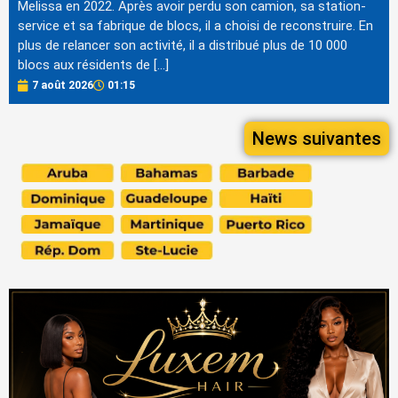
Melissa en 2022. Après avoir perdu son camion, sa station-
service et sa fabrique de blocs, il a choisi de reconstruire. En
plus de relancer son activité, il a distribué plus de 10 000
blocs aux résidents de […]
7 août 2026
01:15
News suivantes