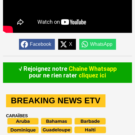
Facebook
X
WhatsApp
√ Rejoignez notre
Chaîne Whatsapp
pour ne rien rater
cliquez ici
BREAKING NEWS ETV
CARAÏBES