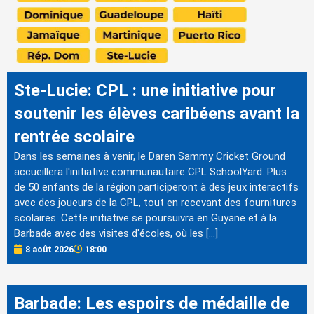
Ste-Lucie: CPL : une initiative pour
soutenir les élèves caribéens avant la
rentrée scolaire
Dans les semaines à venir, le Daren Sammy Cricket Ground
accueillera l'initiative communautaire CPL SchoolYard. Plus
de 50 enfants de la région participeront à des jeux interactifs
avec des joueurs de la CPL, tout en recevant des fournitures
scolaires. Cette initiative se poursuivra en Guyane et à la
Barbade avec des visites d'écoles, où les […]
8 août 2026
18:00
Barbade: Les espoirs de médaille de