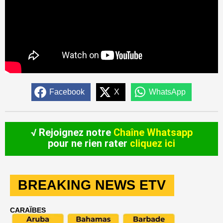
Facebook
X
WhatsApp
√ Rejoignez notre
Chaîne Whatsapp
pour ne rien rater
cliquez ici
BREAKING NEWS ETV
CARAÏBES