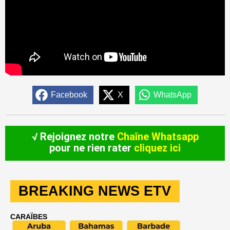
Facebook
X
WhatsApp
√ Rejoignez notre
Chaîne Whatsapp
pour ne rien rater
cliquez ici
BREAKING NEWS ETV
CARAÏBES