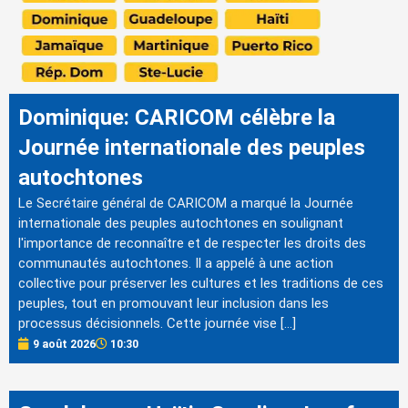
Dominique: CARICOM célèbre la
Journée internationale des peuples
autochtones
Le Secrétaire général de CARICOM a marqué la Journée
internationale des peuples autochtones en soulignant
l'importance de reconnaître et de respecter les droits des
communautés autochtones. Il a appelé à une action
collective pour préserver les cultures et les traditions de ces
peuples, tout en promouvant leur inclusion dans les
processus décisionnels. Cette journée vise […]
9 août 2026
10:30