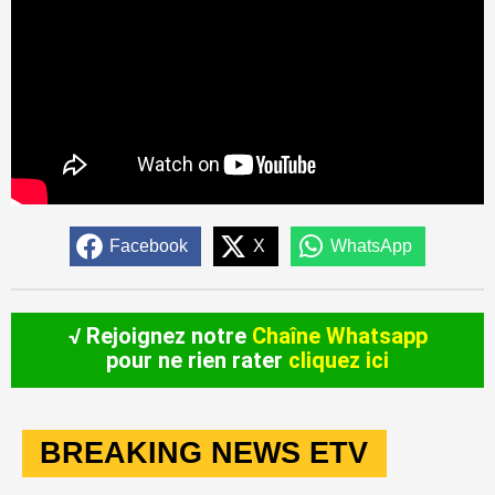
Facebook
X
WhatsApp
√ Rejoignez notre
Chaîne Whatsapp
pour ne rien rater
cliquez ici
BREAKING NEWS ETV