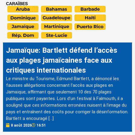
CARAÏBES
Jamaïque: Bartlett défend l’accès
aux plages jamaïcaines face aux
critiques internationales
Le ministre du Tourisme, Edmund Bartlett, a dénoncé les
fausses allégations concernant l'accès aux plages en
Jamaïque, affirmant que seulement 10 des 70 plages
publiques sont payantes. Lors d'un festival à Falmouth, il a
souligné que ces informations erronées nuisent à l'image du
pays et entraînent des coûts pour corriger la désinformation.
Bartlett a encouragé […]
8 août 2026
16:51