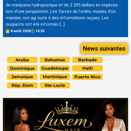
de marijuana hydroponique et de 3 295 dollars en espèces
lors d'une perquisition. Les forces de l'ordre, munies d'un
mandat, ont agi suite à des informations reçues. Les
suspects ont été informés […]
8 août 2026
16:30
News suivantes