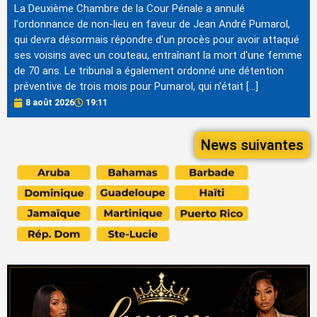
La Deuxième Chambre de la Cour Pénale a annulé
l'ordonnance de non-lieu en faveur de Jean André Pumarol,
qui devra désormais répondre d'un procès pour avoir attaqué
ses voisins avec un couteau, entraînant la mort d'une femme
de 70 ans. Le tribunal a également ordonné une détention
préventive de trois mois pour Pumarol, qui n'était […]
8 août 2026
19:11
News suivantes