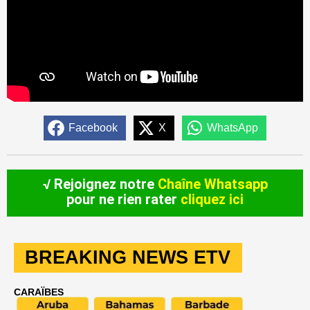
Facebook
X
WhatsApp
√ Rejoignez notre
Chaîne Whatsapp
pour ne rien rater
cliquez ici
BREAKING NEWS ETV
CARAÏBES