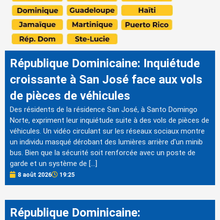
République Dominicaine: Inquiétude
croissante à San José face aux vols
de pièces de véhicules
Des résidents de la résidence San José, à Santo Domingo
Norte, expriment leur inquiétude suite à des vols de pièces de
véhicules. Un vidéo circulant sur les réseaux sociaux montre
un individu masqué dérobant des lumières arrière d'un minib
bus. Bien que la sécurité soit renforcée avec un poste de
garde et un système de […]
8 août 2026
19:25
République Dominicaine: