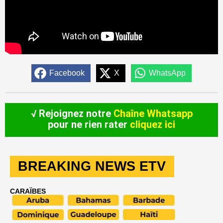
Facebook
X
WhatsApp
√ Rejoignez notre
Chaîne Whatsapp
pour ne rien rater
cliquez ici
BREAKING NEWS ETV
CARAÏBES