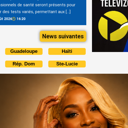
sionnels de santé seront présents pour
er des tests variés, permettant aux […]
ût 2026
16:20
News suivantes
Guadeloupe
Haïti
Rép. Dom
Ste-Lucie