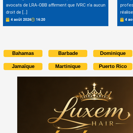
avocats de LRA-OBB affirment que IVRC n'a aucun
profes
droit de […]
réalis
4 août 2026
16:20
4 ao
Bahamas
Barbade
Dominique
Jamaïque
Martinique
Puerto Rico