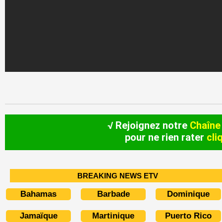
√ Rejoignez notre
Chaîne
pour ne rien rater
cli
BREAKING NEWS ETV
Bahamas
Barbade
Dominique
Jamaïque
Martinique
Puerto Rico