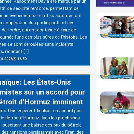
 année, Kadooment Day a été marqué par un
itif de sécurité renforcé, permettant de
ir un événement serein. Les autorités ont
la coopération des participants et des
 de l'ordre, qui ont contribué à faire de
journée l'une des plus sûres de l'histoire. Les
ités se sont déroulées sans incidents
s, reflétant […]
ût 2026
16:50
aïque: Les États-Unis
imistes sur un accord pour
détroit d’Hormuz imminent
ats-Unis espèrent finaliser un accord pour
r le détroit d'Hormuz dans les prochaines
, suscitant une baisse des prix du pétrole.
 des tensions persistantes avec l'Iran, des