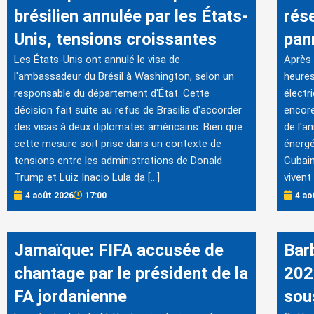
brésilien annulée par les États-
rés
Unis, tensions croissantes
pan
Les États-Unis ont annulé le visa de
Après 
l'ambassadeur du Brésil à Washington, selon un
heures
responsable du département d'État. Cette
électr
décision fait suite au refus de Brasilia d'accorder
encore
des visas à deux diplomates américains. Bien que
de l'a
cette mesure soit prise dans un contexte de
énergé
tensions entre les administrations de Donald
Cubain
Trump et Luiz Inacio Lula da […]
vivent 
4 août 2026
17:00
4 ao
Jamaïque: FIFA accusée de
Bar
chantage par le président de la
202
FA jordanienne
sous