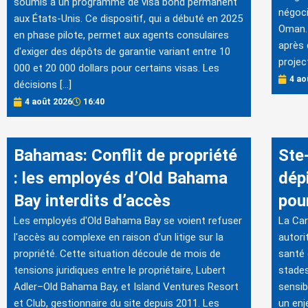
soumis à un programme de visa bond permanent
négoci
aux États-Unis. Ce dispositif, qui a débuté en 2025
Oman. 
en phase pilote, permet aux agents consulaires
après 
d'exiger des dépôts de garantie variant entre 10
projec
000 et 20 000 dollars pour certains visas. Les
4 ao
décisions […]
4 août 2026
16:40
Bahamas: Conflit de propriété
Ste
: les employés d’Old Bahama
dép
Bay interdits d’accès
pou
Les employés d'Old Bahama Bay se voient refuser
La Car
l'accès au complexe en raison d'un litige sur la
autori
propriété. Cette situation découle de mois de
santé 
tensions juridiques entre le propriétaire, Lubert
stades
Adler–Old Bahama Bay, et Island Ventures Resort
sensib
et Club, gestionnaire du site depuis 2011. Les
un enj