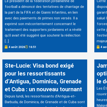
Le président de la fédération jordanienne de
Cette
football a dénoncé des tentatives de chantage de
dispos
la part de la FIFA et de Gianni Infantino, en lien
garant
avec des paiements de primes non versés. Il a
salué 
exprimé son mécontentement concernant le
forces
traitement des supporters jordaniens et a révélé
cette 
qu'il avait été suggéré que soutenir la réélection
festiv
[…]
majeur
4 août 2026
16:51
4 ao
Ste-Lucie: Visa bond exigé
Jam
pour les ressortissants
opt
d’Antigua, Dominica, Grenade
le 
et Cuba : un nouveau tournant
Les Ét
rouvri
Depuis lundi, les ressortissants d'Antigua-et-
heures
Barbuda, de Dominica, de Grenade et de Cuba sont
Malgré