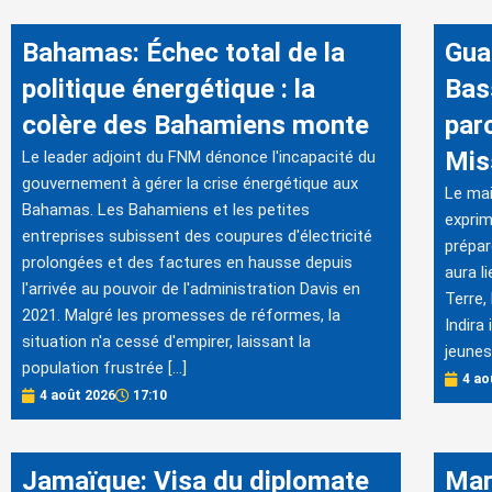
Bahamas: Échec total de la
Gua
politique énergétique : la
Bas
colère des Bahamiens monte
par
Mis
Le leader adjoint du FNM dénonce l'incapacité du
gouvernement à gérer la crise énergétique aux
Le mai
Bahamas. Les Bahamiens et les petites
exprim
entreprises subissent des coupures d'électricité
prépar
prolongées et des factures en hausse depuis
aura l
l'arrivée au pouvoir de l'administration Davis en
Terre,
2021. Malgré les promesses de réformes, la
Indira
situation n'a cessé d'empirer, laissant la
jeunes
population frustrée […]
4 ao
4 août 2026
17:10
Jamaïque: Visa du diplomate
Mar