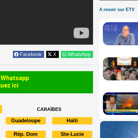
A revoir sur ETV
Facebook
X
WhatsApp
 Whatsapp
quez ici
CARAÏBES
Guadeloupe
Haïti
Rép. Dom
Ste-Lucie