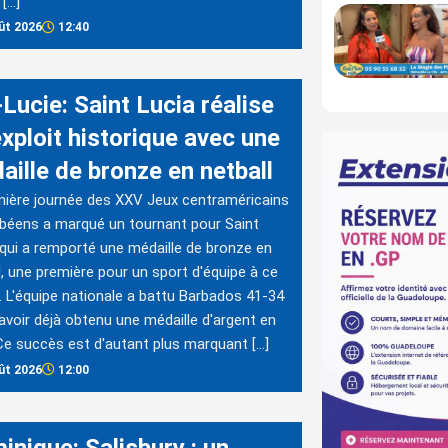
 […]
ût 2026
12:40
Lucie: Saint Lucia réalise
exploit historique avec une
aille de bronze en netball
nière journée des XXV Jeux centraméricains
ibéens a marqué un tournant pour Saint
 qui a remporté une médaille de bronze en
l, une première pour un sport d'équipe à ce
. L'équipe nationale a battu Barbados 41-34
avoir déjà obtenu une médaille d'argent en
 Ce succès est d'autant plus marquant […]
ût 2026
12:00
inique: Salisbury : un