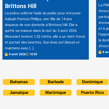
Brittons Hill
La PMC
d'insc
La police sollicite l'aide du public pour retrouver
partici
Aaliyah Patricia Phillips, une fille de 14 ans
encour
disparue de son domicile à Brittons Hill. Elle a
et à g
quitté sa maison dans la nuit du 5 août 2026.
l'oppo
Mesurant environ 1,52 mètre, elle a un teint foncé
la dur
et portait des lunettes. Son bras est blessé et
d'insc
maintenu avec […]
8 ao
8 août 2026
10:50
Bahamas
Barbade
Dominique
Jamaïque
Martinique
Puerto Rico