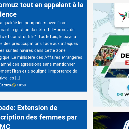
ormuz tout en appelant à la
dence
 qualifié les pourparlers avec l'Iran
nant la gestion du détroit d'Hormuz de
ifs et constructifs". Toutefois, le pays a
é des préoccupations face aux attaques
es sur les navires dans cette zone
gique. Le ministère des Affaires étrangères
damné ces agressions sans mentionner
ement l'Iran et a souligné l'importance de
ivre les […]
ût 2026
10:50
bade: Extension de
nscription des femmes par
PMC