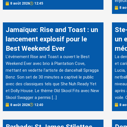
enjeux
8 août 2026
12:45
8 ao
Jamaïque: Rise and Toast : un
Ste-
lancement explosif pour le
un 
Best Weekend Ever
méd
L'événement Rise and Toast a ouvert le Best
La der
Weekend Ever avec brio à Plantation Cove,
et car
mettant en vedette l'artiste de dancehall Spragga
Lucia,
Benz. Son set de 30 minutes a captivé le public
netbal
avec des classiques tels que She Nuh Ready Yet
niveau
et Dolly House. Le thème Old Skool Fits avec New
après 
Skool Swagger a permis […]
voile.
8 août 2026
12:40
8 ao
Barbade: St James Stilettos
Dom