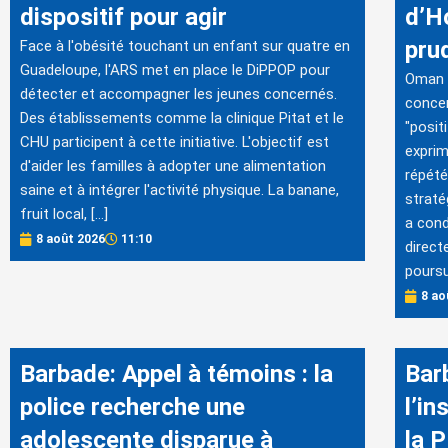
dispositif pour agir
d’H
pru
Face à l'obésité touchant un enfant sur quatre en
Guadeloupe, l'ARS met en place le DiPPOP pour
Oman a
détecter et accompagner les jeunes concernés.
concer
Des établissements comme la clinique Pitat et le
"posit
CHU participent à cette initiative. L'objectif est
exprim
d'aider les familles à adopter une alimentation
répété
saine et à intégrer l'activité physique. La banane,
straté
fruit local, […]
a con
8 août 2026
11:10
direct
poursu
8 ao
Barbade: Appel à témoins : la
Bar
police recherche une
l’i
adolescente disparue à
la 