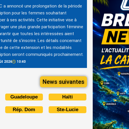
 a annoncé une prolongation de la période
ription pour les femmes souhaitant
per à ses activités. Cette initiative vise à
ager une plus grande participation féminine
arantir que toutes les intéressées aient
rtunité de s'inscrire. Les détails concernant
ée de cette extension et les modalités
ription seront communiqués prochainement.
ût 2026
10:40
News suivantes
Guadeloupe
Haïti
Rép. Dom
Ste-Lucie