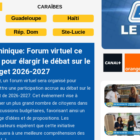
CARAÏBES
Guadeloupe
Haïti
Rép. Dom
Ste-Lucie
inique: Forum virtuel ce
 pour élargir le débat sur le
get 2026-2027
r, un forum virtuel sera organisé pour
tre une participation accrue au débat sur le
 de 2026-2027. Cet événement vise à
uer un plus grand nombre de citoyens dans
scussions budgétaires, favorisant ainsi un
e d'idées et de propositions. Les
sateurs espèrent que cette initiative
buera à une meilleure compréhension des