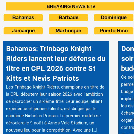
BREAKING NEWS ETV
Bahamas
Barbade
Dominique
Jamaïque
Martinique
Puerto Rico
Bahamas: Trinbago Knight
Dom
Riders lancent leur défense du
soir
titre en CPL 2026 contre St
bud
Kitts et Nevis Patriots
Ce soi
permet
Les Trinbago Knight Riders, champions en titre de
budget
la CPL, débutent leur saison 2026 avec l'ambition
impliq
de décrocher un sixième titre. Leur équipe, alliant
les di
expérience et jeunes talents, est dirigée par le
échang
capitaine Nicholas Pooran. Le premier match se
organi
déroulera le 9 août à Arnos Vale Stadium, un
contri
nouveau lieu pour la compétition. Avec une […]