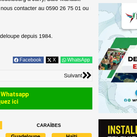
à nous contacter au 0590 26 75 01 ou
deloupe depuis 1984.
Facebook
X
WhatsApp
Suivant
Suivant
 Whatsapp
quez ici
CARAÏBES
Guadeloupe
Haïti