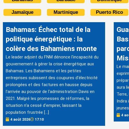
Jamaïque
Martinique
Puerto Rico
Bahamas: Échec total de la
Gua
politique énergétique : la
Bas
colère des Bahamiens monte
par
Mis
Le leader adjoint du FNM dénonce l'incapacité du
gouvernement à gérer la crise énergétique aux
Le mai
Bahamas. Les Bahamiens et les petites
exprim
entreprises subissent des coupures d'électricité
prépar
prolongées et des factures en hausse depuis
aura l
l'arrivée au pouvoir de l'administration Davis en
Terre,
2021. Malgré les promesses de réformes, la
Indira
situation n'a cessé d'empirer, laissant la
jeunes
population frustrée […]
4 ao
4 août 2026
17:10