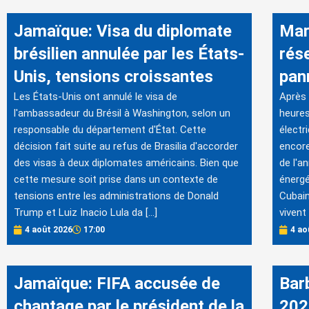
Jamaïque: Visa du diplomate
Mar
brésilien annulée par les États-
rés
Unis, tensions croissantes
pan
Les États-Unis ont annulé le visa de
Après 
l'ambassadeur du Brésil à Washington, selon un
heures
responsable du département d'État. Cette
électr
décision fait suite au refus de Brasilia d'accorder
encore
des visas à deux diplomates américains. Bien que
de l'a
cette mesure soit prise dans un contexte de
énergé
tensions entre les administrations de Donald
Cubain
Trump et Luiz Inacio Lula da […]
vivent 
4 août 2026
17:00
4 ao
Jamaïque: FIFA accusée de
Bar
chantage par le président de la
202