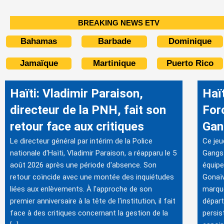
BREAKING NEWS ETV
Bahamas
Barbade
Dominique
Jamaïque
Martinique
Puerto Rico
Haïti: Vladimir Paraison,
Haï
directeur de la PNH, fait son
For
retour face aux critiques
Gan
Le directeur général par intérim de la Police
Ce jeu
nationale d'Haïti, Vladimir Paraison, a réapparu le 5
Gangs 
août 2026 après une période d'absence. Son
équipe
retour coïncide avec une montée des inquiétudes
Gonaïv
liées aux enlèvements. À l'approche de son
marque
premier anniversaire à la tête de l'institution, il fait
départ
face à des critiques concernant la gestion de la
persis