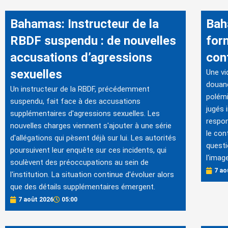
Bahamas: Instructeur de la
Bah
RBDF suspendu : de nouvelles
for
accusations d’agressions
con
sexuelles
Une vi
douan
Un instructeur de la RBDF, précédemment
polémi
suspendu, fait face à des accusations
jugés 
supplémentaires d'agressions sexuelles. Les
respon
nouvelles charges viennent s'ajouter à une série
le con
d'allégations qui pèsent déjà sur lui. Les autorités
questi
poursuivent leur enquête sur ces incidents, qui
l'imag
soulèvent des préoccupations au sein de
7 ao
l'institution. La situation continue d'évoluer alors
que des détails supplémentaires émergent.
7 août 2026
05:00