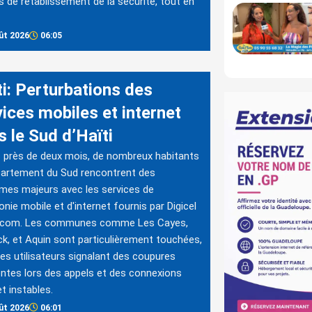
s de rétablissement de la sécurité, tout en
ût 2026
06:05
ti: Perturbations des
vices mobiles et internet
s le Sud d’Haïti
 près de deux mois, de nombreux habitants
partement du Sud rencontrent des
mes majeurs avec les services de
onie mobile et d'internet fournis par Digicel
tcom. Les communes comme Les Cayes,
k, et Aquin sont particulièrement touchées,
es utilisateurs signalant des coupures
ntes lors des appels et des connexions
et instables.
ût 2026
06:01