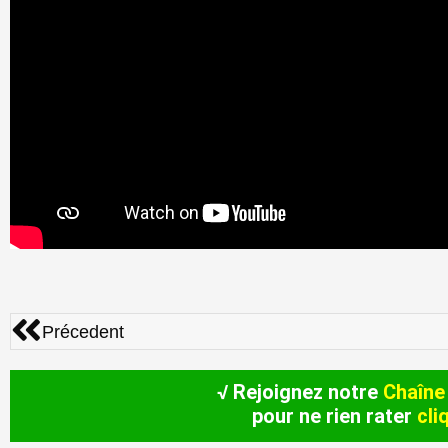
Précédent
Précedent
√ Rejoignez notre
Chaîne
pour ne rien rater
cli