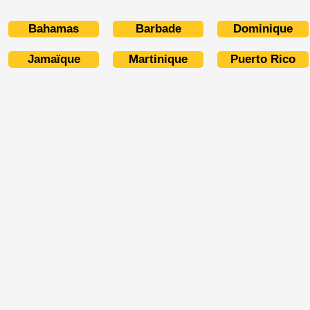
Bahamas
Barbade
Dominique
Jamaïque
Martinique
Puerto Rico