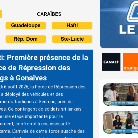
CARAÏBES
Guadeloupe
Haïti
Rép. Dom
Ste-Lucie
ti: Première présence de la
ce de Répression des
gs à Gonaïves
di 6 août 2026, la Force de Répression des
a déployé des véhicules et des
ments tactiques à Sédrenn, près de
es. Ce contingent de soldats sri-lankais
 une étape importante pour le
ement, confronté à une insécurité
tante. L'arrivée de cette force suscite des