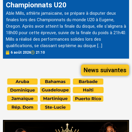
Championnats U20
Able Mills, athlète jamaïcaine, se prépare à disputer deux
finales lors des Championnats du monde U20 à Eugene,
Oregon. Après avoir atteint la finale du disque, elle s'alignera à
18h00 pour cette épreuve, suivie de la finale du poids à 21h40.
Mills a réalisé des performances solides lors des
qualifications, se classant septième au disque […]
6 août 2026
21:10
News suivantes