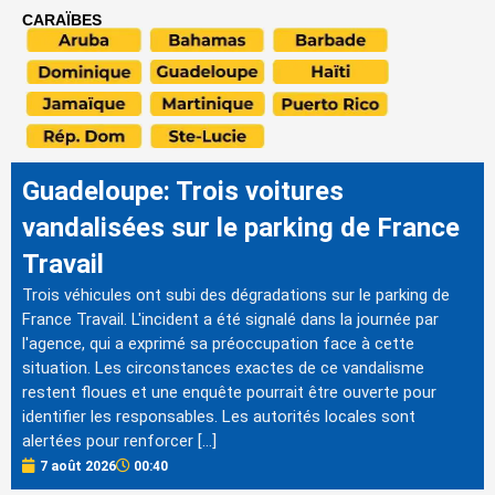
CARAÏBES
Guadeloupe: Trois voitures
vandalisées sur le parking de France
Travail
Trois véhicules ont subi des dégradations sur le parking de
France Travail. L'incident a été signalé dans la journée par
l'agence, qui a exprimé sa préoccupation face à cette
situation. Les circonstances exactes de ce vandalisme
restent floues et une enquête pourrait être ouverte pour
identifier les responsables. Les autorités locales sont
alertées pour renforcer […]
7 août 2026
00:40