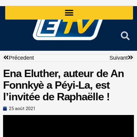
Aller
au
contenu
Précédent
Sui
Précedent
Suivant
Ena Eluther, auteur de An
Fonnkyè a Péyi-La, est
l’invitée de Raphaëlle !
25 août 2021