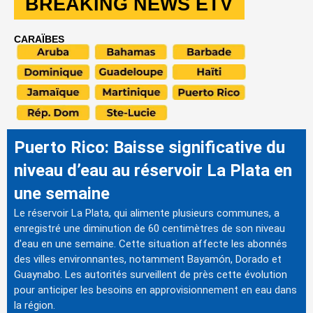
BREAKING NEWS ETV
CARAÏBES
Puerto Rico: Baisse significative du
niveau d’eau au réservoir La Plata en
une semaine
Le réservoir La Plata, qui alimente plusieurs communes, a
enregistré une diminution de 60 centimètres de son niveau
d'eau en une semaine. Cette situation affecte les abonnés
des villes environnantes, notamment Bayamón, Dorado et
Guaynabo. Les autorités surveillent de près cette évolution
pour anticiper les besoins en approvisionnement en eau dans
la région.