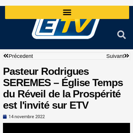
Aller
au
contenu
Précédent
Sui
Précedent
Suivant
Pasteur Rodrigues
SEREMES – Église Temps
du Réveil de la Prospérité
est l'invité sur ETV
14 novembre 2022