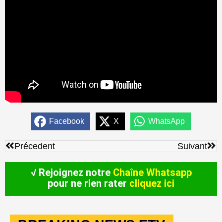
Facebook
X
WhatsApp
Précédent
Sui
Précedent
Suivant
√ Rejoignez notre
Chaîne Whatsapp
pour ne rien rater
cliquez ici