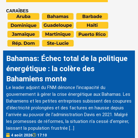
CARAÏBES
Bahamas: Échec total de la politique
énergétique : la colère des
Bahamiens monte
Le leader adjoint du FNM dénonce l'incapacité du
gouvernement à gérer la crise énergétique aux Bahamas. Les
Bahamiens et les petites entreprises subissent des coupures
d'électricité prolongées et des factures en hausse depuis
l'arrivée au pouvoir de l'administration Davis en 2021. Malgré
les promesses de réformes, la situation n'a cessé d'empirer,
laissant la population frustrée […]
4 août 2026
17:10