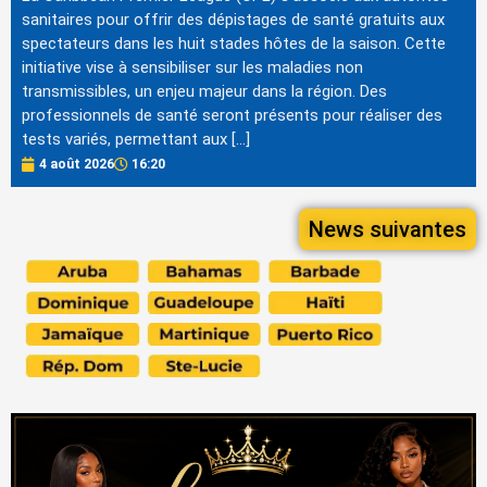
sanitaires pour offrir des dépistages de santé gratuits aux
spectateurs dans les huit stades hôtes de la saison. Cette
initiative vise à sensibiliser sur les maladies non
transmissibles, un enjeu majeur dans la région. Des
professionnels de santé seront présents pour réaliser des
tests variés, permettant aux […]
4 août 2026
16:20
News suivantes