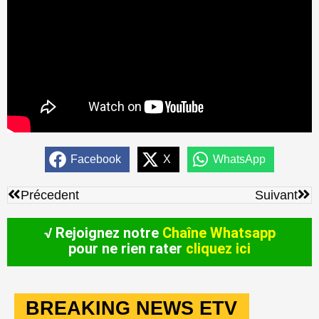
Facebook
X
WhatsApp
Précédent
Sui
Précedent
Suivant
√ Rejoignez notre
Chaîne Whatsapp
pour ne rien rater
cliquez ici
BREAKING NEWS ETV