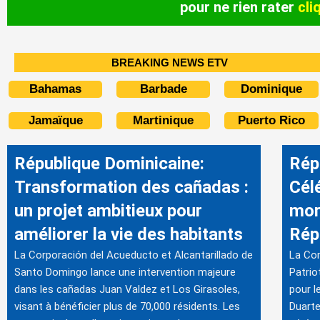
pour ne rien rater
cli
BREAKING NEWS ETV
Bahamas
Barbade
Dominique
Jamaïque
Martinique
Puerto Rico
République Dominicaine:
Rép
Transformation des cañadas :
Cél
un projet ambitieux pour
mor
améliorer la vie des habitants
Rép
La Corporación del Acueducto et Alcantarillado de
La Co
Santo Domingo lance une intervention majeure
Patrio
dans les cañadas Juan Valdez et Los Girasoles,
pour l
visant à bénéficier plus de 70,000 résidents. Les
Duarte