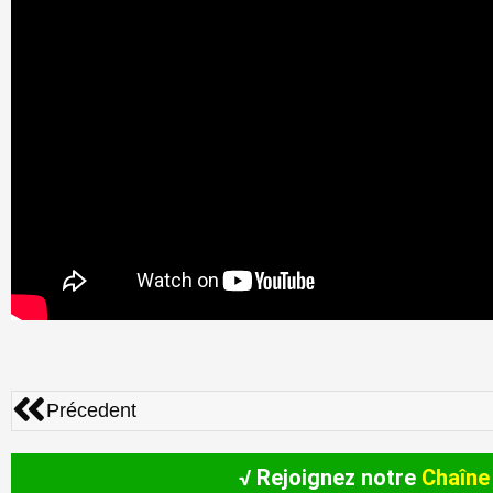
Précédent
Précedent
√ Rejoignez notre
Chaîne