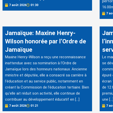
perfor
7 août 2026
01:30
16.00m"
7 ao
Jamaïque: Maxine Henry-
Jam
Wilson honorée par l’Ordre de
l’in
Jamaïque
serv
Maxine Henry-Wilson a reçu une reconnaissance
Le mar
inattendue avec sa nomination à l'Ordre de
se dév
Jamaïque lors des honneurs nationaux. Ancienne
comme
ministre et députée, elle a consacré sa carrière à
épuré
l'éducation et au service public, notamment en
écran 
créant la Commission de l'éducation tertiaire. Bien
de 12 
qu'elle ait réduit son activité, elle continue de
premiu
contribuer au développement éducatif en […]
une […
7 août 2026
01:21
7 ao