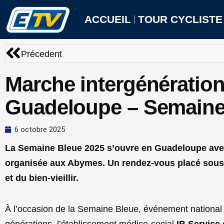
Aller
au
ACCUEIL
TOUR CYCLISTE
contenu
Précédent
Précedent
Marche intergénération
Guadeloupe – Semaine
6 octobre 2025
La Semaine Bleue 2025 s’ouvre en Guadeloupe ave
organisée aux Abymes. Un rendez-vous placé sous 
et du bien-vieillir.
À l’occasion de la Semaine Bleue, événement national d
générations, l’établissement médico-social
IB Service
o