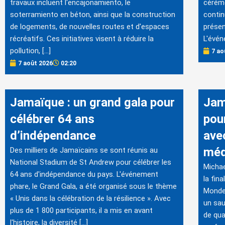
travaux incluent l'encajonamiento, le
cérémo
soterramiento en béton, ainsi que la construction
contin
de logements, de nouvelles routes et d'espaces
présen
récréatifs. Ces initiatives visent à réduire la
L'évén
pollution, […]
7 ao
7 août 2026
02:20
Jamaïque : un grand gala pour
Jam
célébrer 64 ans
pour
d’indépendance
ave
méd
Des milliers de Jamaïcains se sont réunis au
National Stadium de St Andrew pour célébrer les
Michae
64 ans d'indépendance du pays. L'événement
la fin
phare, le Grand Gala, a été organisé sous le thème
Monde 
« Unis dans la célébration de la résilience ». Avec
un sau
plus de 1 800 participants, il a mis en avant
de qua
l'histoire, la diversité […]