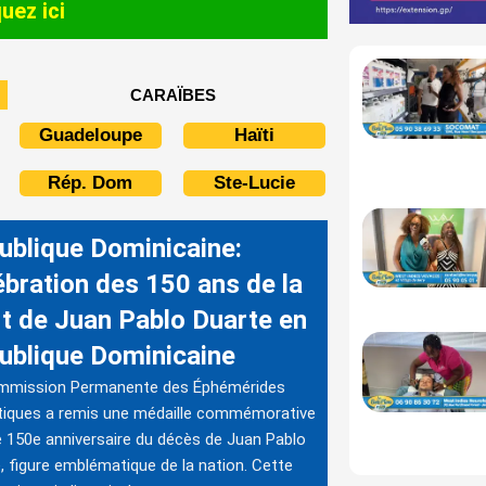
quez ici
CARAÏBES
Guadeloupe
Haïti
Rép. Dom
Ste-Lucie
ublique Dominicaine:
ébration des 150 ans de la
t de Juan Pablo Duarte en
ublique Dominicaine
mmission Permanente des Éphémérides
tiques a remis une médaille commémorative
e 150e anniversaire du décès de Juan Pablo
, figure emblématique de la nation. Cette