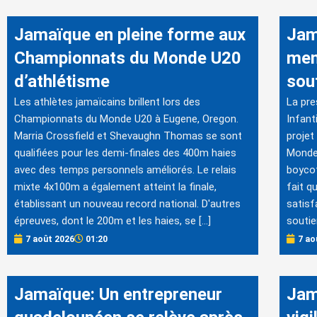
Jamaïque en pleine forme aux
Jam
Championnats du Monde U20
men
d’athlétisme
sout
Les athlètes jamaïcains brillent lors des
La pre
Championnats du Monde U20 à Eugene, Oregon.
Infant
Marria Crossfield et Shevaughn Thomas se sont
projet
qualifiées pour les demi-finales des 400m haies
Monde.
avec des temps personnels améliorés. Le relais
boycot
mixte 4x100m a également atteint la finale,
fait q
établissant un nouveau record national. D'autres
satisf
épreuves, dont le 200m et les haies, se […]
soutie
7 août 2026
01:20
7 ao
Jamaïque: Un entrepreneur
Jam