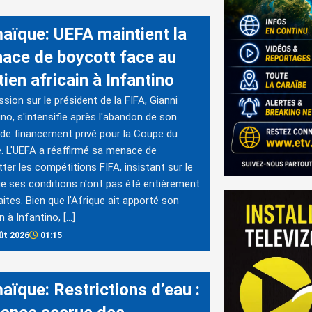
aïque: UEFA maintient la
ace de boycott face au
ien africain à Infantino
ssion sur le président de la FIFA, Gianni
ino, s'intensifie après l'abandon de son
 de financement privé pour la Coupe du
 L'UEFA a réaffirmé sa menace de
ter les compétitions FIFA, insistant sur le
ue ses conditions n'ont pas été entièrement
aites. Bien que l'Afrique ait apporté son
n à Infantino, […]
ût 2026
01:15
aïque: Restrictions d’eau :