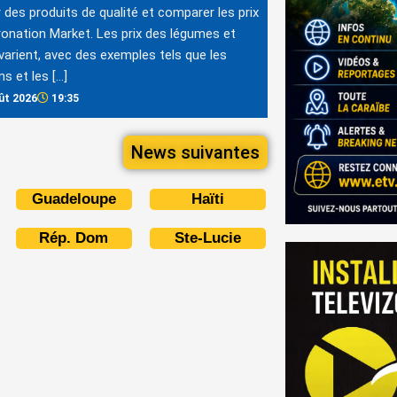
r des produits de qualité et comparer les prix
onation Market. Les prix des légumes et
 varient, avec des exemples tels que les
ns et les […]
ût 2026
19:35
News suivantes
Guadeloupe
Haïti
Rép. Dom
Ste-Lucie