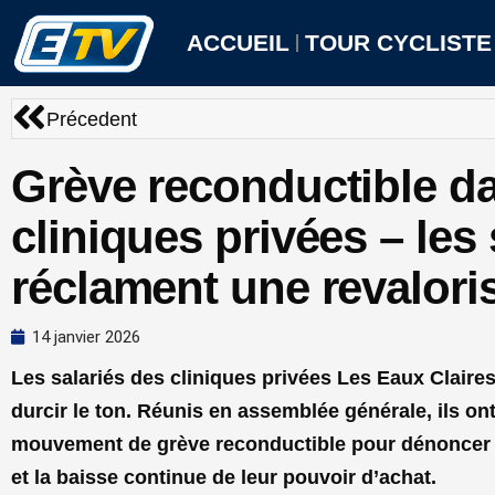
Aller
au
ACCUEIL
TOUR CYCLISTE
contenu
Précédent
Précedent
Grève reconductible d
cliniques privées – les 
réclament une revaloris
14 janvier 2026
Les salariés des cliniques privées Les Eaux Claire
durcir le ton. Réunis en assemblée générale, ils on
mouvement de grève reconductible pour dénoncer l
et la baisse continue de leur pouvoir d’achat.