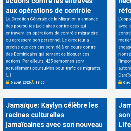
actions contre les entraves
néc
aux opérations de contrôle
réf
La Direction Générale de la Migration a annoncé
L'oppo
des poursuites judiciaires contre ceux qui
avec l
entravent les opérations de contrôle migratoire
consti
ou agressent son personnel. Le directeur a
matièr
précisé que des cas sont déjà en cours contre
engage
des Dominicains qui tentent de bloquer ces
n'ont 
actions. Par ailleurs, 425 personnes sont
l'impo
actuellement poursuivies pour trafic de migrants.
autono
[…]
Caraïb
6 août 2026
19:50
6 ao
Jamaïque: Kaylyn célèbre les
Jam
racines culturelles
son
jamaïcaines avec son nouveau
Lif