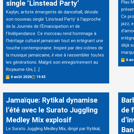
single ‘Linstead Party’
Plas M
présen
Kaylyn, artiste émergente de dancehall, dévoile
Ce pro
son nouveau single 'Linstead Party' à l'approche
jazz, 
de la Journée de l'Émancipation et de
d'amou
l'Indépendance. Ce morceau rend hommage à
intègr
l'héritage culturel jamaïcain tout en intégrant une
déjà s
touche contemporaine. Inspiré par des icônes de
marqua
la musique jamaïcaine, il vise à rassembler toutes
6 ao
les générations. Malgré son enregistrement au
Royaume-Uni, […]
6 août 2026
19:45
Jamaïque: Rytikal dynamise
Bar
l’été avec le Surato Juggling
de f
Medley Mix explosif
d’i
Ban
Le Surato Juggling Medley Mix, dirigé par Rytikal,