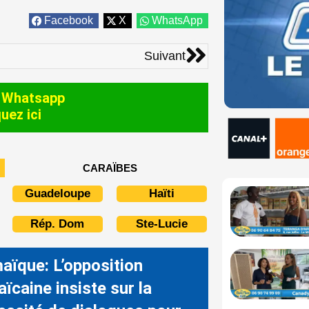
Facebook
X
WhatsApp
Suivant
Suivant
 Whatsapp
quez ici
CARAÏBES
Guadeloupe
Haïti
Rép. Dom
Ste-Lucie
aïque: L’opposition
ïcaine insiste sur la