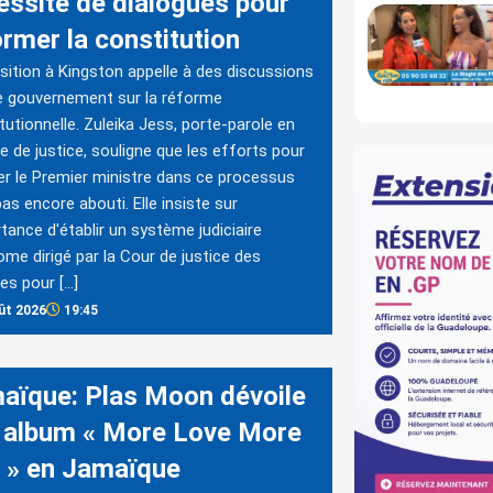
essité de dialogues pour
ormer la constitution
sition à Kingston appelle à des discussions
e gouvernement sur la réforme
tutionnelle. Zuleika Jess, porte-parole en
e de justice, souligne que les efforts pour
r le Premier ministre dans ce processus
pas encore abouti. Elle insiste sur
rtance d'établir un système judiciaire
me dirigé par la Cour de justice des
es pour […]
ût 2026
19:45
aïque: Plas Moon dévoile
 album « More Love More
e » en Jamaïque