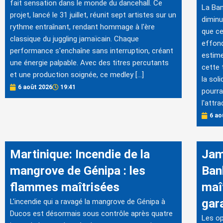
fait sensation dans le monde du dancehall. Ce
La Ban
projet, lancé le 31 juillet, réunit sept artistes sur un
diminu
rythme entraînant, rendant hommage à l'ère
que ce
classique du juggling jamaïcain. Chaque
effond
performance s'enchaîne sans interruption, créant
estime
une énergie palpable. Avec des titres percutants
cette 
et une production soignée, ce medley […]
la sol
6 août 2026
19:41
pourra
l'attr
6 ao
Martinique: Incendie de la
Jam
mangrove de Génipa : les
Ban
flammes maîtrisées
maît
gara
L'incendie qui a ravagé la mangrove de Génipa à
Ducos est désormais sous contrôle après quatre
Les op