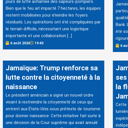
jours de lutte acharnée des sapeurs-pompiers.
Jamaïq
Bien que le feu ait impacté 7 hectares, les équipes
partic
restent mobilisées pour éteindre les foyers
qualit
résiduels. Les opérations ont été compliquées par
Bank. 
le terrain difficile, nécessitant une logistique
été so
importante et une collaboration […]
rigour
6 août 2026
19:40
6 ao
Jamaïque: Trump renforce sa
Jam
lutte contre la citoyenneté à la
ses
naissance
la f
Jam
Le président américain a signé un nouvel ordre
visant à restreindre la citoyenneté de ceux qui
Cette 
entrent aux États-Unis sous prétexte de tourisme
lumièr
pour donner naissance. Cette initiative fait suite à
expéri
une décision de la Cour suprême qui avait annulé
indépe