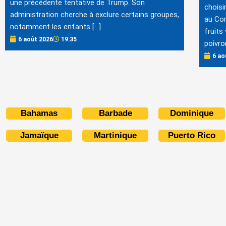
une précédente tentative de Trump. Son
choisi
administration cherche à exclure certains groupes,
au Cor
notamment les enfants […]
fruits
6 août 2026
19:35
poivro
6 ao
Bahamas
Barbade
Dominique
Jamaïque
Martinique
Puerto Rico