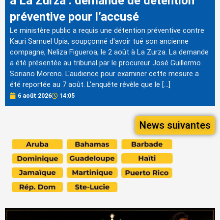
à La Zurza : demande de détention
préventive pour l’accusé
Le ministère public a requis une détention préventive contre
Kauri Samuel Upia, soupçonné d'avoir tué son ancienne
compagne, Neliza Figueroa, le 2 août à La Zurza. La demande
a été présentée au tribunal par le procureur José Guillermo
Soriano Moreno. L'audience pour examiner cette mesure a
été reportée au 7 août. L'enquête révèle que le […]
6 août 2026
14:05
News suivantes