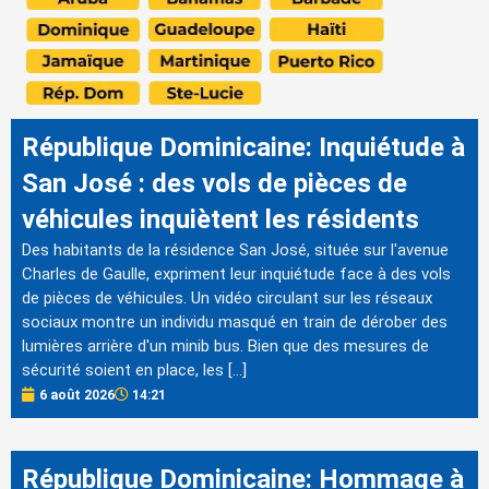
République Dominicaine: Inquiétude à
San José : des vols de pièces de
véhicules inquiètent les résidents
Des habitants de la résidence San José, située sur l'avenue
Charles de Gaulle, expriment leur inquiétude face à des vols
de pièces de véhicules. Un vidéo circulant sur les réseaux
sociaux montre un individu masqué en train de dérober des
lumières arrière d'un minib bus. Bien que des mesures de
sécurité soient en place, les […]
6 août 2026
14:21
République Dominicaine: Hommage à