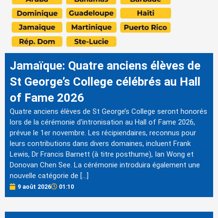
Jamaïque: Quatre anciens élèves de
St George’s College célébrés au Hall
of Fame 2026
Quatre anciens élèves de St George’s College seront honorés
lors de la cérémonie d'intronisation au Hall of Fame 2026,
prévue le 1er novembre. Les récipiendaires, reconnus pour
leurs contributions dans divers domaines, incluent Frank
Lewis, Dr Francis Barnett (à titre posthume), Ian Wong et
Donovan Chen See. La cérémonie introduira également une
nouvelle catégorie de […]
9 août 2026
01:10