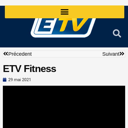
Aller
au
contenu
Précédent
Sui
Précedent
Suivant
ETV Fitness
29 mai 2021