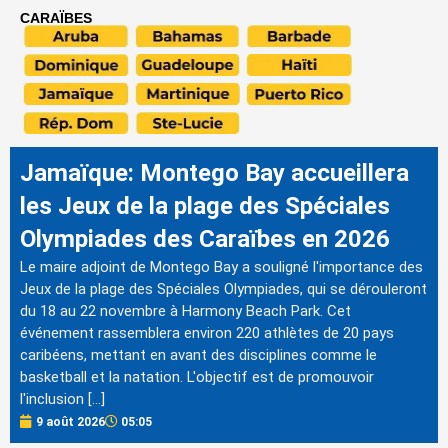
CARAÏBES
Jamaïque: Montego Bay accueillera
les Jeux de la plage des Spéciales
Olympiades des Caraïbes en 2026
Le maire adjoint de Montego Bay a souligné l'importance des
Jeux de la plage des Spéciales Olympiades, qui se dérouleront
du 18 au 22 novembre à Harmony Beach Park. Cet
événement rassemblera environ 220 athlètes de 20 pays
caribéens, mettant en avant des disciplines comme le
basketball et la natation. L'objectif est de promouvoir
l'inclusion […]
9 août 2026
05:05