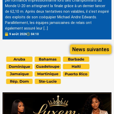
performance impressionnante lors des Championnats du
Monde U-20 en atteignant la finale grâce à un dernier lancer
de 62,10 m. Après deux tentatives non valables, il s'est inspiré
des exploits de son coéquipier Michael Andre Edwards.
Parallèlement, les équipes jamaïcaines de relais ont
également assuré leur […]
9 août 2026
04:10
News suivantes