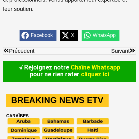
leur soutien.
Facebook
X
WhatsApp
Précédent
Sui
Précedent
Suivant
√ Rejoignez notre
Chaîne Whatsapp
pour ne rien rater
cliquez ici
BREAKING NEWS ETV
CARAÏBES