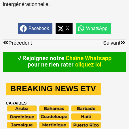
intergénérationnelle.
Facebook
X
WhatsApp
Précédent
Sui
Précedent
Suivant
√ Rejoignez notre
Chaîne Whatsapp
pour ne rien rater
cliquez ici
BREAKING NEWS ETV
CARAÏBES