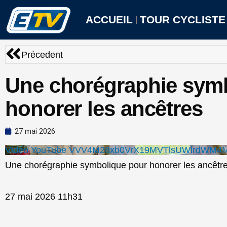
Aller
au
ACCUEIL
TOUR CYCLISTE
contenu
Précédent
Précedent
Une chorégraphie sym
honorer les ancêtres
27 mai 2026
Vidéo YouTube VVV4M28xb0VrX19MVTlsUWlrdWM4
Une chorégraphie symbolique pour honorer les ancêtr
27 mai 2026 11h31