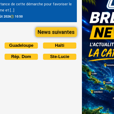
rtance de cette démarche pour favoriser le
me et […]
ût 2026
10:50
News suivantes
Guadeloupe
Haïti
Rép. Dom
Ste-Lucie