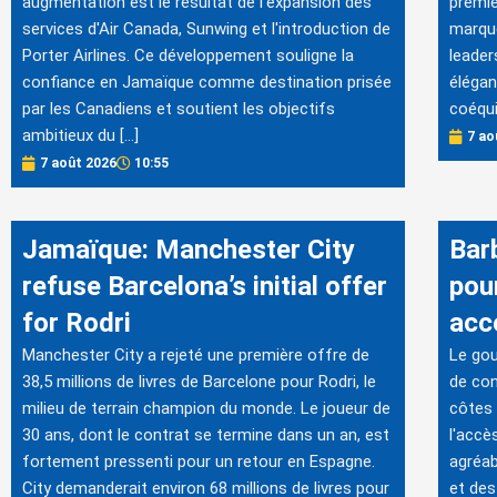
augmentation est le résultat de l'expansion des
premie
services d'Air Canada, Sunwing et l'introduction de
marqué
Porter Airlines. Ce développement souligne la
leader
confiance en Jamaïque comme destination prisée
élégan
par les Canadiens et soutient les objectifs
coéqui
ambitieux du […]
7 ao
7 août 2026
10:55
Jamaïque: Manchester City
Bar
refuse Barcelona’s initial offer
pou
for Rodri
acc
Manchester City a rejeté une première offre de
Le go
38,5 millions de livres de Barcelone pour Rodri, le
de con
milieu de terrain champion du monde. Le joueur de
côtes d
30 ans, dont le contrat se termine dans un an, est
l'accè
fortement pressenti pour un retour en Espagne.
agréab
City demanderait environ 68 millions de livres pour
et des