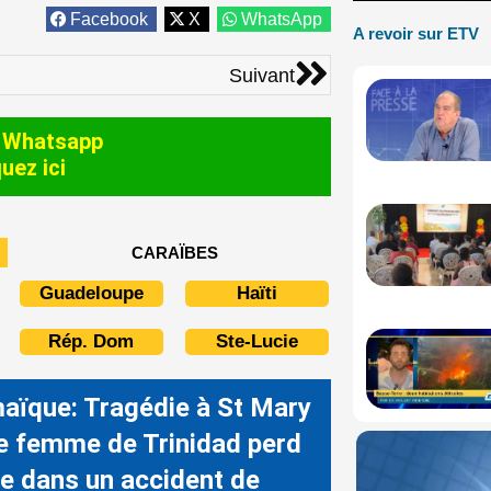
Facebook
X
WhatsApp
A revoir sur ETV
Suivant
Suivant
 Whatsapp
quez ici
CARAÏBES
Guadeloupe
Haïti
Rép. Dom
Ste-Lucie
aïque: Tragédie à St Mary
ne femme de Trinidad perd
vie dans un accident de