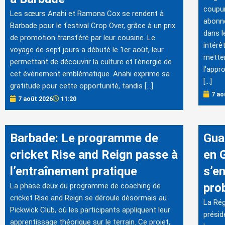
coupur
Les sœurs Anahi et Ramona Cox se rendent à
abonné
Barbade pour le festival Crop Over, grâce à un prix
dans l
de promotion transféré par leur cousine. Le
intérê
voyage de sept jours a débuté le 1er août, leur
metten
permettant de découvrir la culture et l'énergie de
l'appr
cet événement emblématique. Anahi exprime sa
[…]
gratitude pour cette opportunité, tandis […]
7 ao
7 août 2026
11:20
Barbade: Le programme de
Gua
cricket Rise and Reign passe à
en 
l’entraînement pratique
s’e
pro
La phase deux du programme de coaching de
cricket Rise and Reign se déroule désormais au
La Rég
Pickwick Club, où les participants appliquent leur
présid
apprentissage théorique sur le terrain. Ce projet,