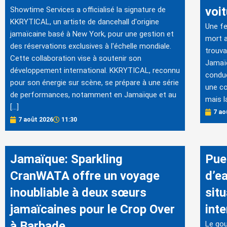
voi
Showtime Services a officialisé la signature de
KKRYTICAL, un artiste de dancehall d'origine
Une fe
jamaïcaine basé à New York, pour une gestion et
mort a
des réservations exclusives à l'échelle mondiale.
trouva
Cette collaboration vise à soutenir son
Jamaïq
développement international. KKRYTICAL, reconnu
conduc
pour son énergie sur scène, se prépare à une série
une co
de performances, notamment en Jamaïque et au
mais l
[…]
7 ao
7 août 2026
11:30
Jamaïque: Sparkling
Pue
CranWATA offre un voyage
d’ea
inoubliable à deux sœurs
situ
jamaïcaines pour le Crop Over
inte
à Barbade
Le go