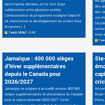
les ag
lancé l'année dernière, est le fruit d'une
des ai
collaboration entre plusieurs entités.
des Je
L'ambassadrice du programme souligne l'objectif
ont ét
de transformer le développement du cricket chez
l'accé
les jeunes […]
renfor
7 août 2026
11:01
mise e
7 ao
Jamaïque : 400 000 sièges
Ste
d’hiver supplémentaires
émo
depuis le Canada pour
cap
2026/2027
cric
Jamaïque se prépare à accueillir environ 400 000
Ancien
sièges supplémentaires en provenance du Canada
Bryan 
pour la saison hivernale 2026/2027. Cette
Pierre