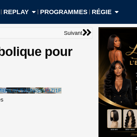
REPLAY
PROGRAMMES
RÉGIE
Suivant
Suivant
bolique pour
MlBnLmV5X0NiSnVGZi1F
es