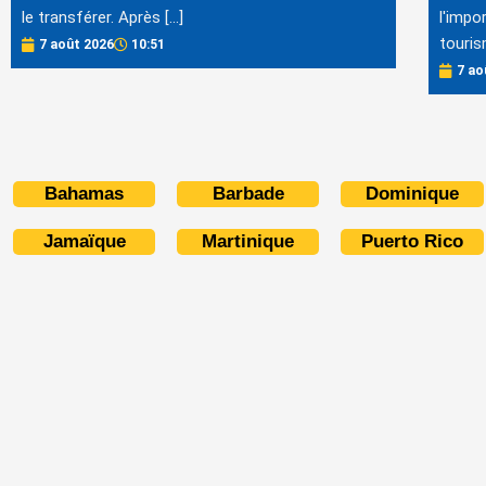
le transférer. Après […]
l'impo
touris
7 août 2026
10:51
7 ao
Bahamas
Barbade
Dominique
Jamaïque
Martinique
Puerto Rico