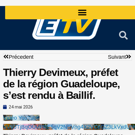
Aller
au
contenu
Précédent
Sui
Précedent
Suivant
Thierry Devimeux, préfet
de la région Guadeloupe,
s’est rendu à Baillif.
24 mai 2026
Vidéo YouTube
VVVJTjBqOUVPRE5qV2NSVng4X2VCeGZ3LkVxdUN