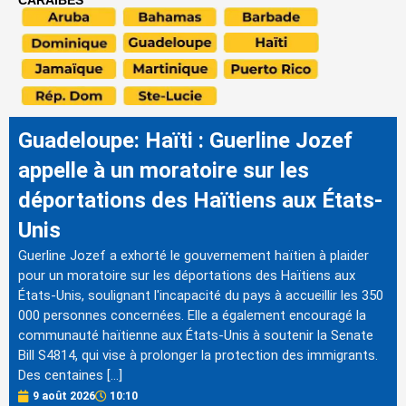
CARAÏBES
Guadeloupe: Haïti : Guerline Jozef
appelle à un moratoire sur les
déportations des Haïtiens aux États-
Unis
Guerline Jozef a exhorté le gouvernement haïtien à plaider
pour un moratoire sur les déportations des Haïtiens aux
États-Unis, soulignant l'incapacité du pays à accueillir les 350
000 personnes concernées. Elle a également encouragé la
communauté haïtienne aux États-Unis à soutenir la Senate
Bill S4814, qui vise à prolonger la protection des immigrants.
Des centaines […]
9 août 2026
10:10