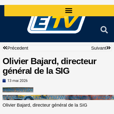
Aller
au
contenu
Précédent
Sui
Précedent
Suivant
Olivier Bajard, directeur
général de la SIG
13 mai 2026
Vidéo YouTube
VVV4M28xb0VrX19MVTlsUWlrdWM4MlBnLnFWZWU
Olivier Bajard, directeur général de la SIG