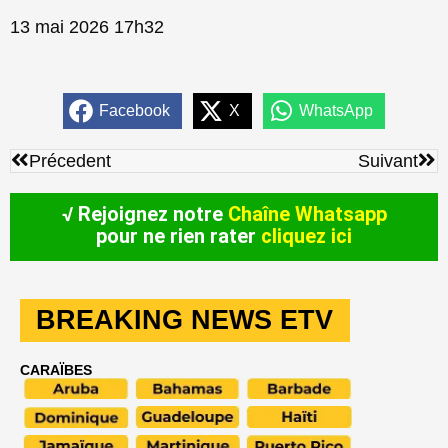
13 mai 2026 17h32
Facebook
X
WhatsApp
Précédent
Sui
Précedent
Suivant
√ Rejoignez notre
Chaîne Whatsapp
pour ne rien rater
cliquez ici
BREAKING NEWS ETV
CARAÏBES