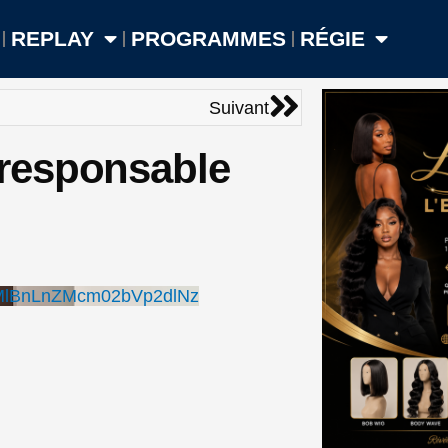
REPLAY
PROGRAMMES
RÉGIE
Suivant
Suivant
responsable
MlBnLnZMcm02bVp2dlNz