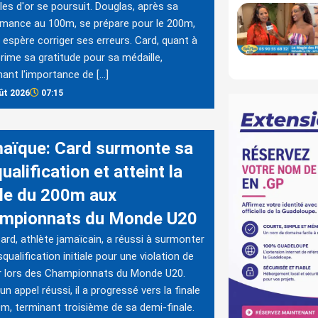
les d'or se poursuit. Douglas, après sa
mance au 100m, se prépare pour le 200m,
e espère corriger ses erreurs. Card, quant à
xprime sa gratitude pour sa médaille,
nant l'importance de […]
ût 2026
07:15
aïque: Card surmonte sa
ualification et atteint la
ale du 200m aux
mpionnats du Monde U20
ard, athlète jamaïcain, a réussi à surmonter
squalification initiale pour une violation de
r lors des Championnats du Monde U20.
un appel réussi, il a progressé vers la finale
m, terminant troisième de sa demi-finale.