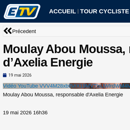
Aller
au
ACCUEIL
TOUR CYCLISTE
contenu
Précédent
Précedent
Moulay Abou Moussa, 
d’Axelia Energie
19 mai 2026
Vidéo YouTube VVV4M28xb0VrX19MVTlsUWlrdWM4
Moulay Abou Moussa, responsable d'Axelia Energie
19 mai 2026 16h36