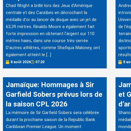
Chad Wright a brillé lors des Jeux d'Amérique
Andrew
centrale et des Caraïbes en décrochant la
intron
médaille d'or au lancer de disque avec un jet de
Univer
63,39 mètres. Rinaldo Moore a également fait
de l'éq
forte impression en obtenant l'argent sur 110
terrai
mètres haies, dans une course très serrée.
distin
D'autres athlètes, comme Shafiqua Maloney, ont
sporti
également atteint le […]
résult
8 août 2026
07:20
8 ao
Jamaïque: Hommages à Sir
Jam
Garfield Sobers prévus lors de
et 
la saison CPL 2026
d’ar
La mémoire de Sir Garfield Sobers sera célébrée
Shanoy
durant la prochaine saison de la Republic Bank
médail
Caribbean Premier League. Un moment
monde 