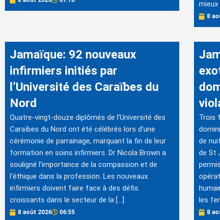
8 août 2026
07:10
mieux 
8 ao
Jamaïque: 92 nouveaux
Jam
infirmiers initiés par
exo
l’Université des Caraïbes du
dom
Nord
viol
Quatre-vingt-douze diplômés de l'Université des
Trois 
Caraïbes du Nord ont été célébrés lors d'une
domini
cérémonie de parrainage, marquant la fin de leur
de nui
formation en soins infirmiers. Dr Nicola Brown a
de St 
souligné l'importance de la compassion et de
permis
l'éthique dans la profession. Les nouveaux
opérat
infirmiers doivent faire face à des défis
humain
croissants dans le secteur de la […]
les fe
8 août 2026
06:55
8 ao