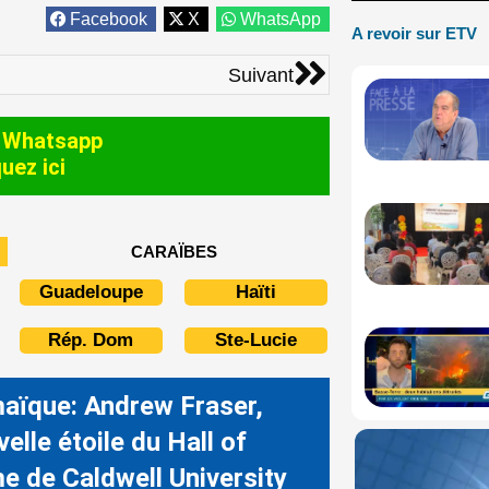
Facebook
X
WhatsApp
A revoir sur ETV
Suivant
Suivant
 Whatsapp
quez ici
CARAÏBES
Guadeloupe
Haïti
Rép. Dom
Ste-Lucie
aïque: Andrew Fraser,
elle étoile du Hall of
e de Caldwell University