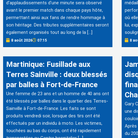
d'applaudissements d'une minute sera observé
médail
avant le premier match dans chaque pays hôte,
perfor
permettant ainsi aux fans de rendre hommage à
où ell
son héritage. Des tributes supplémentaires seront
lui, e
également organisés tout au long de la […]
soulig
8 août 2026
07:15
8 ao
Martinique: Fusillade aux
Jam
Terres Sainville : deux blessés
disq
par balles à Fort-de-France
fin
Cha
Une femme de 23 ans et un homme de 40 ans ont
été blessés par balles dans le quartier des Terres-
Gary C
Sainville à Fort-de-France. Les faits se sont
une di
produits vendredi soir, lorsque des tirs ont été
couloi
effectués par un individu à moto. Les victimes,
Après 
touchées au bas du corps, ont été rapidement
du 200
transportées au Centre hospitalier […]