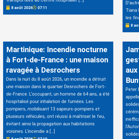
D'autr
8 août 2026
07:11
Tiana 
les fin
8 ao
Martinique: Incendie nocturne
Jam
à Fort-de-France : une maison
ges
ravagée à Desrochers
aux 
Bun
Dans la nuit du 8 août 2026, un incendie a détruit
une maison dans le quartier Desrochers de Fort-
Peter 
de-France. L'occupant, un homme de 64 ans, a été
appell
hospitalisé pour inhalation de fumées. Les
solide
pompiers, mobilisant 13 sapeurs-pompiers et
cérémo
plusieurs véhicules, ont réussi à maîtriser le feu,
ineffi
évitant ainsi la propagation aux habitations
l'Auto
voisines. L'incendie a […]
solide