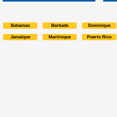
Bahamas
Barbade
Dominique
Jamaïque
Martinique
Puerto Rico