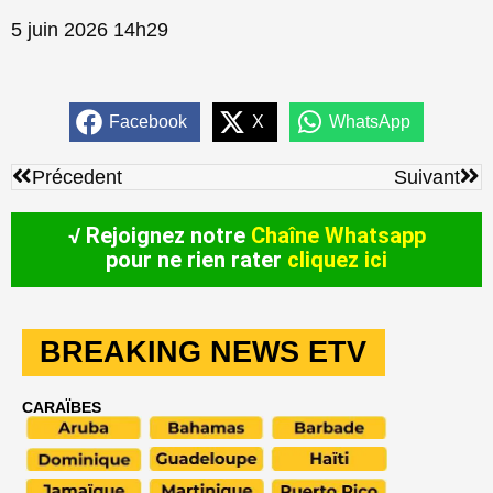
5 juin 2026 14h29
Facebook
X
WhatsApp
Précédent
Sui
Précedent
Suivant
√ Rejoignez notre
Chaîne Whatsapp
pour ne rien rater
cliquez ici
BREAKING NEWS ETV
CARAÏBES