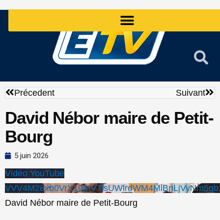
Aller
au
contenu
Précédent
Sui
Précedent
Suivant
David Nébor maire de Petit-
Bourg
5 juin 2026
Vidéo YouTube
VVV4M28xb0VrX19MVTlsUWlrdWM4MlBnLjVyNm5qb
David Nébor maire de Petit-Bourg