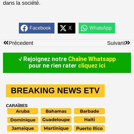
dans la société.
Facebook
X
WhatsApp
Précédent
Sui
Précedent
Suivant
√ Rejoignez notre
Chaîne Whatsapp
pour ne rien rater
cliquez ici
BREAKING NEWS ETV
CARAÏBES