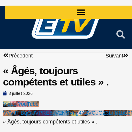
Aller
au
contenu
Précédent
Sui
Précedent
Suivant
« Âgés, toujours
compétents et utiles » .
3 juillet 2026
Vidéo YouTube
VVVJTjBqOUVPRE5qV2NSVng4X2VCeGZ3LnB1bE9
« Âgés, toujours compétents et utiles » .