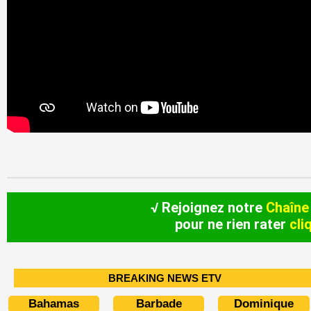
√ Rejoignez notre
Chaîne
pour ne rien rater
cli
BREAKING NEWS ETV
Bahamas
Barbade
Dominique