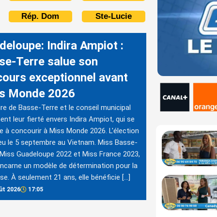
Rép. Dom
Ste-Lucie
deloupe: Indira Ampiot :
se-Terre salue son
cours exceptionnel avant
s Monde 2026
re de Basse-Terre et le conseil municipal
ent leur fierté envers Indira Ampiot, qui se
e à concourir à Miss Monde 2026. L'élection
ieu le 5 septembre au Vietnam. Miss Basse-
 Miss Guadeloupe 2022 et Miss France 2023,
 incarne un modèle de détermination pour la
se. À seulement 21 ans, elle bénéficie […]
ût 2026
17:05