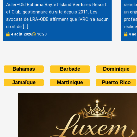
Adler–Old Bahama Bay, et Island Ventures Resort
sensib
et Club, gestionnaire du site depuis 2011. Les
un enj
avocats de LRA-OBB affirment que IVRC n'a aucun
profes
droit de […]
réalis
4 août 2026
16:20
4 ao
Bahamas
Barbade
Dominique
Jamaïque
Martinique
Puerto Rico