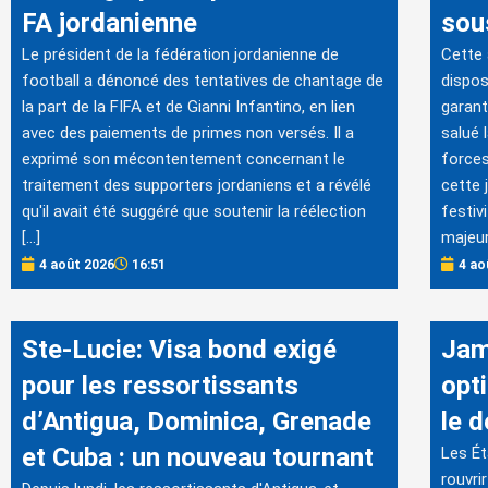
FA jordanienne
sous
Le président de la fédération jordanienne de
Cette
football a dénoncé des tentatives de chantage de
dispos
la part de la FIFA et de Gianni Infantino, en lien
garant
avec des paiements de primes non versés. Il a
salué 
exprimé son mécontentement concernant le
forces
traitement des supporters jordaniens et a révélé
cette 
qu'il avait été suggéré que soutenir la réélection
festiv
[…]
majeur
4 août 2026
16:51
4 ao
Ste-Lucie: Visa bond exigé
Jam
pour les ressortissants
opt
d’Antigua, Dominica, Grenade
le 
et Cuba : un nouveau tournant
Les Ét
rouvri