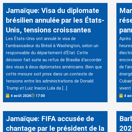
Jamaïque: Visa du diplomate
Mar
brésilien annulée par les États-
rés
Unis, tensions croissantes
pan
Les États-Unis ont annulé le visa de
Après 
l'ambassadeur du Brésil à Washington, selon un
heures
responsable du département d'État. Cette
électr
décision fait suite au refus de Brasilia d'accorder
encore
des visas à deux diplomates américains. Bien que
de l'a
cette mesure soit prise dans un contexte de
énergé
tensions entre les administrations de Donald
Cubain
Trump et Luiz Inacio Lula da […]
vivent 
4 août 2026
17:00
4 ao
Jamaïque: FIFA accusée de
Bar
chantage par le président de la
202