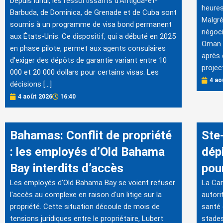
Depuis lundi, les ressortissants d'Antigua-et-
heures
Barbuda, de Dominica, de Grenade et de Cuba sont
Malgré
soumis à un programme de visa bond permanent
négoci
aux États-Unis. Ce dispositif, qui a débuté en 2025
Oman. 
en phase pilote, permet aux agents consulaires
après 
d'exiger des dépôts de garantie variant entre 10
projec
000 et 20 000 dollars pour certains visas. Les
4 ao
décisions […]
4 août 2026
16:40
Bahamas: Conflit de propriété
Ste
: les employés d’Old Bahama
dép
Bay interdits d’accès
pou
Les employés d'Old Bahama Bay se voient refuser
La Car
l'accès au complexe en raison d'un litige sur la
autori
propriété. Cette situation découle de mois de
santé 
tensions juridiques entre le propriétaire, Lubert
stades