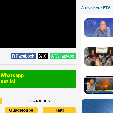
A revoir sur ETV
Facebook
X
WhatsApp
 Whatsapp
quez ici
CARAÏBES
Guadeloupe
Haïti