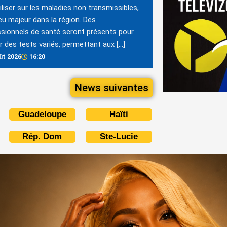
iliser sur les maladies non transmissibles,
eu majeur dans la région. Des
sionnels de santé seront présents pour
er des tests variés, permettant aux […]
ût 2026
16:20
News suivantes
Guadeloupe
Haïti
Rép. Dom
Ste-Lucie