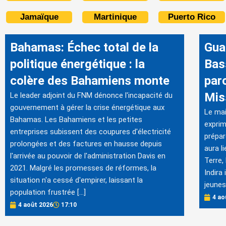
Jamaïque
Martinique
Puerto Rico
Bahamas: Échec total de la
Gua
politique énergétique : la
Bas
colère des Bahamiens monte
par
Mis
Le leader adjoint du FNM dénonce l'incapacité du
gouvernement à gérer la crise énergétique aux
Le mai
Bahamas. Les Bahamiens et les petites
exprim
entreprises subissent des coupures d'électricité
prépar
prolongées et des factures en hausse depuis
aura l
l'arrivée au pouvoir de l'administration Davis en
Terre,
2021. Malgré les promesses de réformes, la
Indira
situation n'a cessé d'empirer, laissant la
jeunes
population frustrée […]
4 ao
4 août 2026
17:10