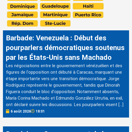
Barbade: Venezuela : Début des
pourparlers démocratiques soutenus
par les États-Unis sans Machado
Les négociations entre le gouvernement vénézuélien et des
figures de l'opposition ont débuté à Caracas, marquant une
étape importante vers une transition démocratique. Jorge
Rodríguez représente le gouvernement, tandis que Dinorah
Figuera conduit le bloc d'opposition. Notamment absents,
María Corina Machado et Edmundo González Urrutia, en exil,
ont déclaré suivre les discussions. Les pourparlers visent […]
6 août 2026
18:01