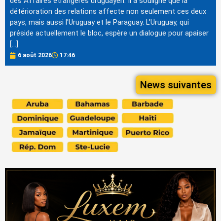
des Affaires étrangères uruguayen. Il a souligné que la
détérioration des relations affecte non seulement ces deux
pays, mais aussi l'Uruguay et le Paraguay. L'Uruguay, qui
préside actuellement le bloc, espère un dialogue pour apaiser
[…]
6 août 2026
17:46
News suivantes