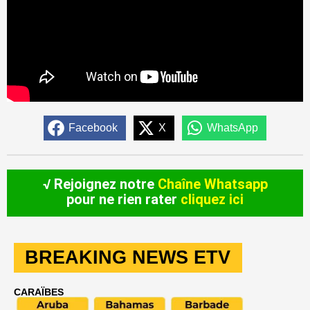
Facebook
X
WhatsApp
√ Rejoignez notre
Chaîne Whatsapp
pour ne rien rater
cliquez ici
BREAKING NEWS ETV
CARAÏBES