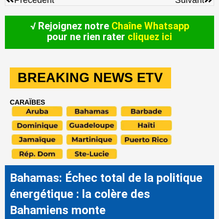
Précedent
Suivant
√ Rejoignez notre
Chaîne Whatsapp
pour ne rien rater
cliquez ici
BREAKING NEWS ETV
CARAÏBES
Bahamas: Échec total de la politique
énergétique : la colère des
Bahamiens monte