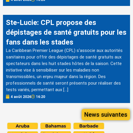
Ste-Lucie: CPL propose des
dépistages de santé gratuits pour les
fans dans les stades
La Caribbean Premier League (CPL) s'associe aux autorités
sanitaires pour offrir des dépistages de santé gratuits aux
spectateurs dans les huit stades hôtes de la saison. Cette
initiative vise à sensibiliser sur les maladies non
transmissibles, un enjeu majeur dans la région. Des
professionnels de santé seront présents pour réaliser des
tests variés, permettant aux […]
4 août 2026
16:20
News suivantes