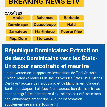
BREAKING NEWS ETV
CARAÏBES
République Dominicaine: Extradition
de deux Dominicains vers les États-
Unis pour narcotrafic et meurtre
Le gouvernement a approuvé l'extradition de Fidel Antonio
Knight Cerda et Mario Elvin Jáquez vers les États-Unis. Knight
Cerda est accusé de narcotrafic et de blanchiment d'argent,
tandis que Jáquez fait face à une accusation de meurtre au
second degré. Les demandes d'extradition ont été soumises
par l'ambassade américaine. Aucune information
supplémentaire n'a été fournie […]