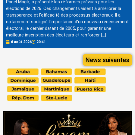
Panel Magik, a présenté les réformes prévues pour les
élections de 2026. Ces changements visent à améliorer la
transparence et l'efficacité des processus électoraux. Il a
notamment souligné l'importance d'un nouveau recensement
électoral, le dernier datant de 2005, pour garantir une
meilleure inscription des électeurs et renforcer […]
6 août 2026
20:41
News suivantes