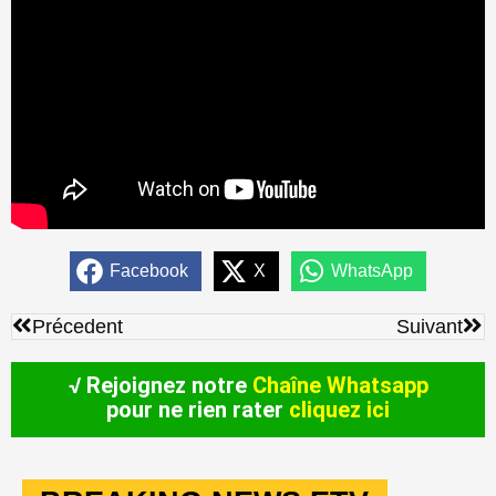
Facebook
X
WhatsApp
Précédent
Sui
Précedent
Suivant
√ Rejoignez notre
Chaîne Whatsapp
pour ne rien rater
cliquez ici