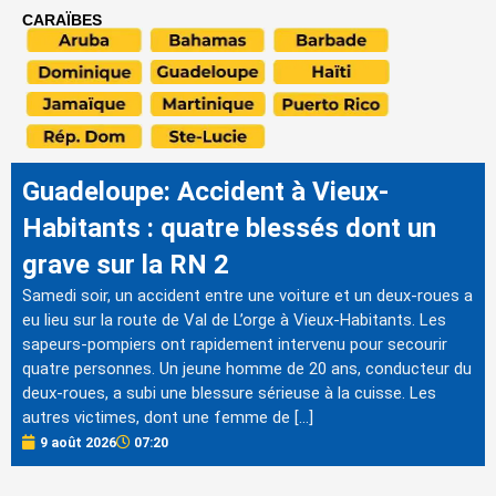
CARAÏBES
Guadeloupe: Accident à Vieux-
Habitants : quatre blessés dont un
grave sur la RN 2
Samedi soir, un accident entre une voiture et un deux-roues a
eu lieu sur la route de Val de L’orge à Vieux-Habitants. Les
sapeurs-pompiers ont rapidement intervenu pour secourir
quatre personnes. Un jeune homme de 20 ans, conducteur du
deux-roues, a subi une blessure sérieuse à la cuisse. Les
autres victimes, dont une femme de […]
9 août 2026
07:20