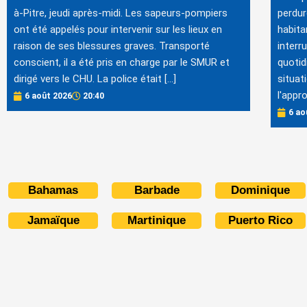
à-Pitre, jeudi après-midi. Les sapeurs-pompiers
perdur
ont été appelés pour intervenir sur les lieux en
habita
raison de ses blessures graves. Transporté
interr
conscient, il a été pris en charge par le SMUR et
quotid
dirigé vers le CHU. La police était […]
situat
l'appr
6 août 2026
20:40
6 ao
Bahamas
Barbade
Dominique
Jamaïque
Martinique
Puerto Rico