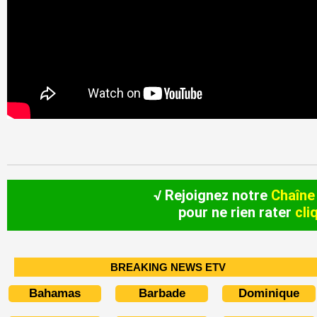
√ Rejoignez notre
Chaîne
pour ne rien rater
cli
BREAKING NEWS ETV
Bahamas
Barbade
Dominique