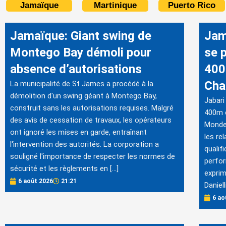
Jamaïque
Martinique
Puerto Rico
Jamaïque: Giant swing de
Jam
Montego Bay démoli pour
se 
absence d’autorisations
400
Cha
La municipalité de St James a procédé à la
démolition d'un swing géant à Montego Bay,
Jabari
construit sans les autorisations requises. Malgré
400m e
des avis de cessation de travaux, les opérateurs
Monde 
ont ignoré les mises en garde, entraînant
les re
l'intervention des autorités. La corporation a
qualif
souligné l'importance de respecter les normes de
perfor
sécurité et les règlements en […]
exprim
6 août 2026
21:21
Daniell
6 ao