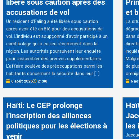
libéré sous caution après des
Prin
accusations de vol
et 
Un résident d'Ealing a été libéré sous caution
La sit
après avoir été arrêté pour des accusations de
dégrad
vol. L'individu est soupçonné d'avoir participé à un
dans 
cambriolage qui a eu lieu récemment dans la
direct
région. Les autorités poursuivent leur enquête
inquié
pour rassembler des preuves supplémentaires.
Malgré
L'affaire soulève des préoccupations parmi les
de plu
habitants concernant la sécurité dans leur […]
omnipr
6 août 2026
21:00
6 ao
Haïti: Le CEP prolonge
Haït
l’inscription des alliances
Jac
politiques pour les élections à
les
venir
Jacque