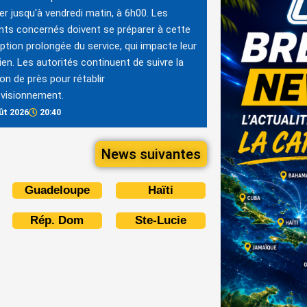
er jusqu'à vendredi matin, à 6h00. Les
nts concernés doivent se préparer à cette
uption prolongée du service, qui impacte leur
ien. Les autorités continuent de suivre la
ion de près pour rétablir
ovisionnement.
ût 2026
20:40
News suivantes
Guadeloupe
Haïti
Rép. Dom
Ste-Lucie