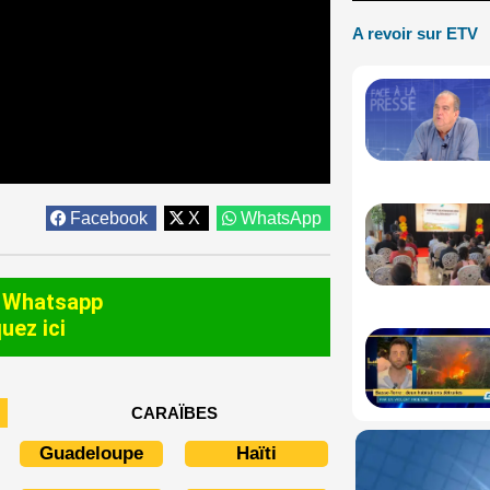
A revoir sur ETV
Facebook
X
WhatsApp
 Whatsapp
quez ici
CARAÏBES
Guadeloupe
Haïti