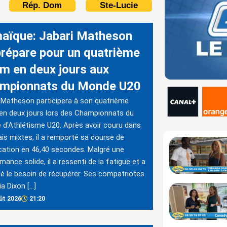
Rép. Dom
Ste-Lucie
aïque: Jabari Matheson
prépare pour un quatrième
m en deux jours aux
mpionnats du Monde U20
 Matheson participera à son quatrième
n deux jours lors des Championnats du
d'Athlétisme U20. Après avoir couru dans
lais mixtes, il a remporté sa course de
ication en 46,40 secondes. Malgré une
mance solide, il a ressenti de la fatigue et a
é le besoin de récupérer. Ses compatriotes
ia Dixon […]
ût 2026
21:20