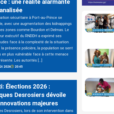
ce : une réalité alarmante
banalisée
uation sécuritaire à Port-au-Prince se
e, avec une augmentation des kidnappings
des zones comme Bourdon et Delmas. Le
eur exécutif du RNDDH a exprimé ses
tudes face à la complexité de la situation.
 la présence policière, la population se sent
s en plus vulnérable face à cette menace
ésente. Les autorités […]
ût 2026
20:45
i: Élections 2026 :
ques Desrosiers dévoile
 innovations majeures
s Desrosiers, lors de son intervention dans