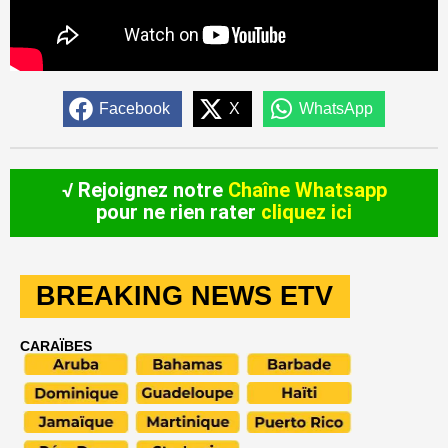
Facebook
X
WhatsApp
√ Rejoignez notre
Chaîne Whatsapp
pour ne rien rater
cliquez ici
BREAKING NEWS ETV
CARAÏBES