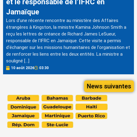
et le responsable de l’IFRC en
Jamaïque
Lors d'une récente rencontre au ministère des Affaires
étrangères à Kingston, la ministre Kamina Johnson Smith a
reçu les lettres de créance de Richard James LeSueur,
responsable de l'IFRC en Jamaïque. Cette visite a permis
d'échanger sur les missions humanitaires de l'organisation et
de renforcer les liens entre les deux entités. La ministre a
souligné […]
10 août 2026
03:30
News suivantes