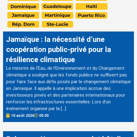
Jamaïque : la nécessité d’une
coopération public-privé pour la
résilience climatique
Le ministre de l'Eau, de l'Environnement et du Changement
climatique a souligné que les fonds publics ne suffisent pas
pour faire face aux défis posés par le changement climatique
en Jamaïque. Il appelle à une implication accrue des
investisseurs privés et des partenaires internationaux pour
renforcer les infrastructures essentielles. Lors d'un
événement organisé par la […]
10 août 2026
05:30