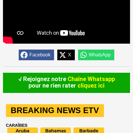
Facebook
X
WhatsApp
√ Rejoignez notre
Chaîne Whatsapp
pour ne rien rater
cliquez ici
BREAKING NEWS ETV
CARAÏBES